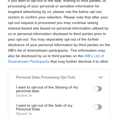
If you wish to opt-out of the sale, sharing to third parties, or
francès antic
retaillier
, que significa ‘retallar’ o
processing of your personal or sensitive information for
targeted advertising by us, please use the below opt-out
‘tornar a tallar’, en al·lusió al fet que, en el comerç
section to confirm your selection. Please note that after your
al detall, el detallista o minorista es dedica a
opt-out request is processed you may continue seeing
vendre al consumidor individual una part (“un
interest-based ads based on personal information utilized by
us or personal information disclosed to third parties prior to
fragment”, “un retall”) del volum de mercaderia
your opt-out. You may separately opt-out of the further
que ha comprat al
majorista
,
a l’engròs
.
disclosure of your personal information by third parties on the
IAB’s list of downstream participants. This information may
also be disclosed by us to third parties on the
IAB’s List of
Ara bé, l’estoc de denominacions catalanes que es
Downstream Participants
that may further disclose it to other
poden utilitzar per parlar d’aquest tipus de
third parties.
comerç (
comerç al detall
,
comerç detallista
,
Personal Data Processing Opt Outs
comerç minorista
,
comerç a la menuda
o
comerç menudista
) i de la persona que s’hi
I want to opt-out of the Sharing of my
personal data.
dedica (
detallista
,
minorista
,
menudista
) posa
Opted In
en evidència que l’adopció de l’anglicisme
retail
no
I want to opt-out of the Sale of my
es pot justificar per cap necessitat denominativa,
Personal Data.
sinó més aviat per una voluntat d’esnobisme i de
Opted In