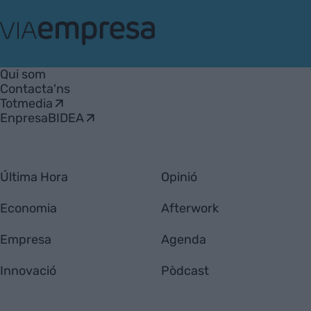
VIA
Empresa
Qui som
Contacta'ns
Totmedia
EnpresaBIDEA
Última Hora
Opinió
Economia
Afterwork
Empresa
Agenda
Innovació
Pòdcast