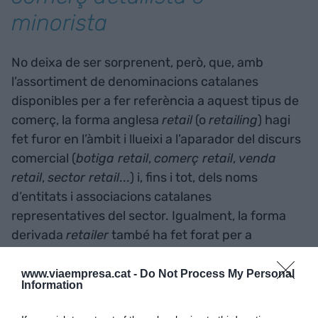
minorista
No deixa de ser sorprenent, però, que, amb
l’assortiment de denominacions catalanes
disponibles per a fer referència a aquest tipus de
comerç, la forma anglesa
retail
(o
retailing
) hagi
fet furor en l’àmbit i llueixi a l’aparador del discurs
comercial (
botiga retail
,
comerç retail
,
venda
retail
,
sector retail
...) i, fins i tot, dels noms
d’entitats i associacions catalanes
representatives del sector. Igualment, la forma
derivada
retailer
també ha fet forat per a
designar el comerciant
detallista
o
minorista
.
www.viaempresa.cat -
Do Not Process My Personal
Information
El mot
retail
, que en anglès s’utilitza com a nom,
adjectiu, verb o adverbi, té el seu origen en el