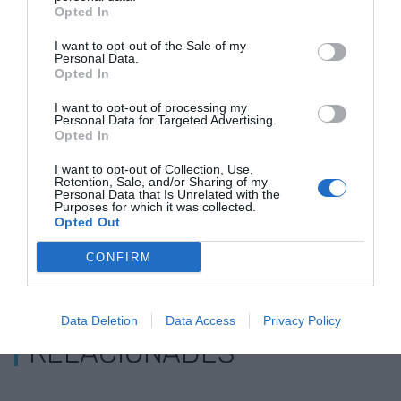
Opted In
que han fet servir la instal·lació catalana han
crescut un 8,7%.
I want to opt-out of the Sale of my
Personal Data.
Opted In
Afegir
VIA Empresa
com a font preferida de
I want to opt-out of processing my
Personal Data for Targeted Advertising.
Google de forma gratuïta
Opted In
Estigues informat amb les últimes notícies d'actualitat
ACTIVAR ARA
I want to opt-out of Collection, Use,
Retention, Sale, and/or Sharing of my
Personal Data that Is Unrelated with the
Purposes for which it was collected.
Opted Out
CONFIRM
Data Deletion
Data Access
Privacy Policy
RELACIONADES