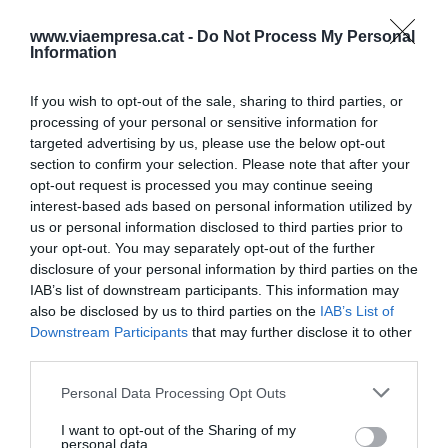
www.viaempresa.cat -
Do Not Process My Personal
Information
En matèria de tràfic ferroviari de contenidors, cal
destacar que fins al mes de setembre han arribat
If you wish to opt-out of the sale, sharing to third parties, or
o sortit del Port de Barcelona en tren un total de
processing of your personal or sensitive information for
199.000 TEU, xifra que suposa un increment del
targeted advertising by us, please use the below opt-out
10,5%. Pel que fa als vehicles, han estat 194.458
section to confirm your selection. Please note that after your
opt-out request is processed you may continue seeing
les unitats que han accedit o sortit del recinte
interest-based ads based on personal information utilized by
portuari en ferrocarril (+14,4%).
us or personal information disclosed to third parties prior to
your opt-out. You may separately opt-out of the further
disclosure of your personal information by third parties on the
Més creueristes
IAB’s list of downstream participants. This information may
also be disclosed by us to third parties on the
IAB’s List of
Durant els 9 primers mesos de l’any, el Port de
Downstream Participants
that may further disclose it to other
third parties.
Barcelona ha rebut un total de 3,5 milions de
passatgers, inclosos els usuaris de ferris de línies
Personal Data Processing Opt Outs
regulars (1,2 milions de persones) i els de creuers
I want to opt-out of the Sharing of my
(2,3 milions de persones). En conjunt, els viatgers
personal data.