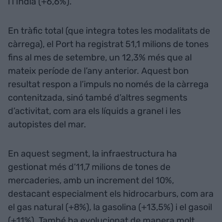
i l'Índia (+6,6%).
En tràfic total (que integra totes les modalitats de
càrrega), el Port ha registrat 51,1 milions de tones
fins al mes de setembre, un 12,3% més que al
mateix període de l’any anterior. Aquest bon
resultat respon a l’impuls no només de la càrrega
contenitzada, sinó també d’altres segments
d’activitat, com ara els líquids a granel i les
autopistes del mar.
En aquest segment, la infraestructura ha
gestionat més d’11,7 milions de tones de
mercaderies, amb un increment del 10%,
destacant especialment els hidrocarburs, com ara
el gas natural (+8%), la gasolina (+13,5%) i el gasoil
(+11%). També ha evolucionat de manera molt