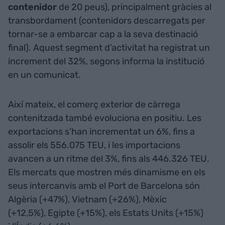
contenidor
de 20 peus), principalment gràcies al
transbordament (contenidors descarregats per
tornar-se a embarcar cap a la seva destinació
final). Aquest segment d’activitat ha registrat un
increment del 32%, segons informa la institució
en un comunicat.
Així mateix, el comerç exterior de càrrega
contenitzada també evoluciona en positiu. Les
exportacions s’han incrementat un 6%, fins a
assolir els 556.075 TEU, i les importacions
avancen a un ritme del 3%, fins als 446.326 TEU.
Els mercats que mostren més dinamisme en els
seus intercanvis amb el Port de Barcelona són
Algèria (+47%), Vietnam (+26%), Mèxic
(+12,5%), Egipte (+15%), els Estats Units (+15%)