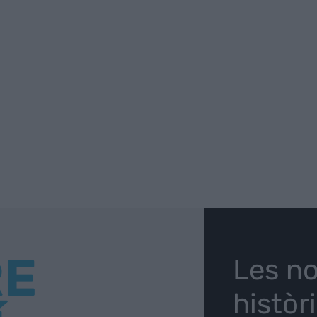
RE
Les no
històr