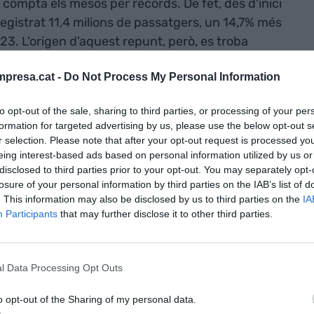
 compta els mesos per rècords. De fet, des d'inici
registrat 11,4 milions de passatgers, un 14,7% més
023. L'origen d'aquest repunt, però, es troba
ionals
, que novament han augmentat en un 17,7%.
presa.cat -
Do Not Process My Personal Information
s són viatgers d'arreu del món i 3,1 milions de vols
'han millorat les estadístiques, tot i que no amb
to opt-out of the sale, sharing to third parties, or processing of your per
formation for targeted advertising by us, please use the below opt-out s
r selection. Please note that after your opt-out request is processed y
'Aena, el mes de març l'aeroport Josep Tarradellas
eing interest-based ads based on personal information utilized by us or
disclosed to third parties prior to your opt-out. You may separately opt-
.013 operacions
, un 11,7% anual. En l'acumulat del
losure of your personal information by third parties on the IAB’s list of
r-se fins als 74.214 vols, un 12,7% més. Pel que fa a
. This information may also be disclosed by us to third parties on the
IA
transportar 15.345 tones de mercaderia, una xifra
Participants
that may further disclose it to other third parties.
arç de 2023. En l'acumulat del primer trimestre,
0,9% més respecte al mateix període de 2023.
l Data Processing Opt Outs
 saturar-se
o opt-out of the Sharing of my personal data.