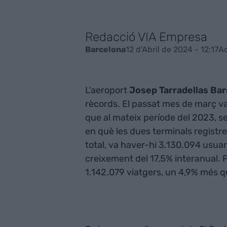
Redacció VIA Empresa
12 d'Abril de 2024 - 12:17
Ac
Barcelona
L'aeroport
Josep Tarradellas Bar
rècords. El passat mes de març v
que al mateix període del 2023, 
en què les dues terminals registr
total, va haver-hi 3.130.094 usuar
creixement del 17,5% interanual. Pe
1.142.079 viatgers, un 4,9% més q