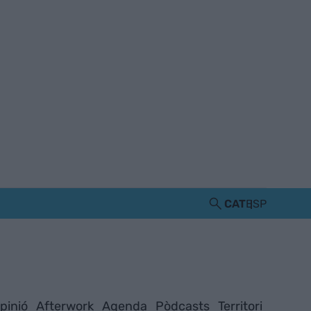
CAT
ESP
pinió
Afterwork
Agenda
Pòdcasts
Territori