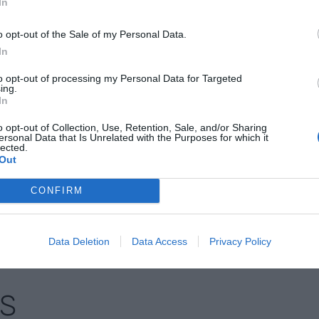
In
xt d'incertesa pel que fa al futur
projecte
e la pandèmia, l'ocupació d'El Prat era del 95%,
o opt-out of the Sale of my Personal Data.
In
ades van baixar. Ara que les terminals estan més
leccions al Parlament de Catalunya molt properes, el
to opt-out of processing my Personal Data for Targeted
ing.
er amb el projecte. La idea era construir una
In
devingués un
hub
internacional i un centre de
o opt-out of Collection, Use, Retention, Sale, and/or Sharing
s poguessin gestionar la majoria de les operacions
ersonal Data that Is Unrelated with the Purposes for which it
lected.
Out
CONFIRM
nt preferida de Google de forma
ACTIVAR ARA
ícies d'actualitat
Data Deletion
Data Access
Privacy Policy
S