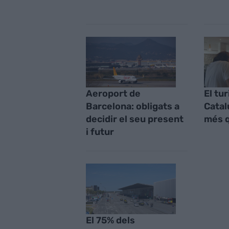
Aeroport de
El tu
Barcelona: obligats a
Catal
decidir el seu present
més q
i futur
El 75% dels