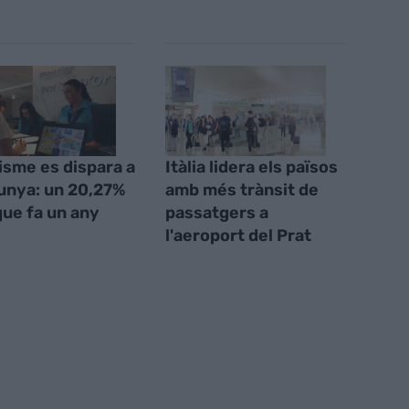
risme es dispara a
Itàlia lidera els països
unya: un 20,27%
amb més trànsit de
ue fa un any
passatgers a
l'aeroport del Prat