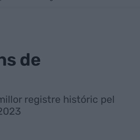
ons de
llor registre históric pel
 2023