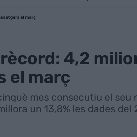
passatgers el març
 rècord: 4,2 mili
s el març
cinquè mes consecutiu el seu mi
 millora un 13,8% les dades del