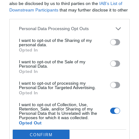
also be disclosed by us to third parties on the
IAB’s List of
ACTIVAR ARA
Downstream Participants
that may further disclose it to other
third parties.
Personal Data Processing Opt Outs
I want to opt-out of the Sharing of my
personal data.
Opted In
I want to opt-out of the Sale of my
Personal Data.
Opted In
RELACIONADES
I want to opt-out of processing my
Personal Data for Targeted Advertising.
Opted In
I want to opt-out of Collection, Use,
Retention, Sale, and/or Sharing of my
Personal Data that Is Unrelated with the
Purposes for which it was collected.
Opted Out
La jornada laboral
El Consell de
Parlem impl
CONFIRM