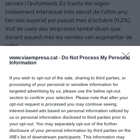
serveis i l’automoció. Es tracta del segon
creixement interanual més elevat de l’últim any,
tan sols superat pel passat mes d’octubre (9,2%).
Vuit de cada deu empreses també diuen que
durant aquest mes les vendes van augmentar de
valor.
www.viaempresa.cat -
Do Not Process My Personal
Information
Pel que fa a la plantilla, tan sols un 22% manifesta
haver-la reduït. Un 14% l’ha incrementat i un 64%
If you wish to opt-out of the sale, sharing to third parties, or
l’ha mantingut. En relació amb la venda en línia, la
processing of your personal or sensitive information for
mitjana de creixement es va situar en el 6,6%
targeted advertising by us, please use the below opt-out
anual. El pes sobre el total de vendes va ser del
section to confirm your selection. Please note that after your
opt-out request is processed you may continue seeing
6,3%.
interest-based ads based on personal information utilized by
us or personal information disclosed to third parties prior to
your opt-out. You may separately opt-out of the further
Afegir
VIA Empresa
com a font preferida de
disclosure of your personal information by third parties on the
Google de forma gratuïta
IAB’s list of downstream participants. This information may
Estigues informat amb les últimes notícies d'actualitat