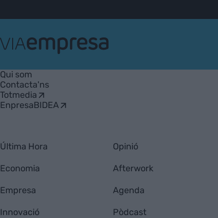
VIA
Empresa
Qui som
Contacta'ns
Totmedia
EnpresaBIDEA
Última Hora
Opinió
Economia
Afterwork
Empresa
Agenda
Innovació
Pòdcast