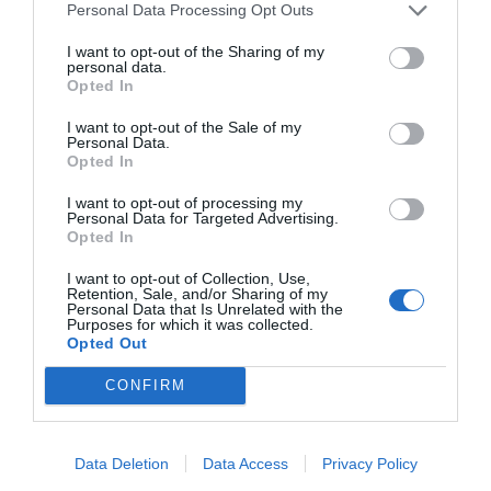
Si no es poden tornar els diners, el futur del Barça
Personal Data Processing Opt Outs
penja d'un fil, abocat a un precipici i, a sobre,
I want to opt-out of the Sharing of my
sense que ningú no assumeixi responsabilitats
personal data.
Opted In
per la desfeta.
I want to opt-out of the Sale of my
Personal Data.
Full de ruta
Opted In
I want to opt-out of processing my
És el referèndum un succedani de fugida
Personal Data for Targeted Advertising.
Opted In
endavant? Si la política és ja de fets consumats, si
aquest és l'únic camí viable, cal que els socis
I want to opt-out of Collection, Use,
Retention, Sale, and/or Sharing of my
exerceixin una pressió sostinguda sobre la junta
Personal Data that Is Unrelated with the
Purposes for which it was collected.
directiva. En cas que la massa social opti per la
Opted Out
passivitat i la deixadesa de funcions, potser la
CONFIRM
conseqüència consisteixi aviat en la pèrdua de la
condició de propietaris del club, peculiaritat
característica de la qual tots ens sentim tan
Data Deletion
Data Access
Privacy Policy
cofois en teoria i que costa tant de treballar quan