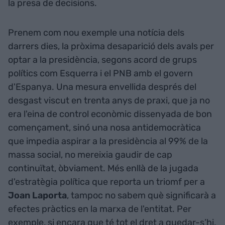
la presa de decisions.
Prenem com nou exemple una notícia dels
darrers dies, la pròxima desaparició dels avals per
optar a la presidència, segons acord de grups
polítics com Esquerra i el PNB amb el govern
d'Espanya. Una mesura envellida després del
desgast viscut en trenta anys de praxi, que ja no
era l'eina de control econòmic dissenyada de bon
començament, sinó una nosa antidemocràtica
que impedia aspirar a la presidència al 99% de la
massa social, no mereixia gaudir de cap
continuïtat, òbviament. Més enllà de la jugada
d'estratègia política que reporta un triomf per a
Joan
Laporta
, tampoc no sabem què significarà a
efectes pràctics en la marxa de l'entitat. Per
exemple, si encara que té tot el dret a quedar-s’hi,