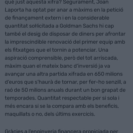
què just aquesta xifra? Segurament, Joan
Laporta ha optat per anar a màxims en la petició
de finançament extern i en la considerable
quantitat sol·licitada a Goldman Sachs hi cap
també el desig de disposar de diners per afrontar
la imprescindible renovació del primer equip amb
els fitxatges que el tornin a potenciar. Una
aspiració comprensible, però del tot arriscada,
màxim quan el mateix banc d'inversió ja va
avançar una altra partida xifrada en 650 milions
d'euros que s'haurà de tornar, per fer-ho senzill, a
raó de 50 milions anuals durant un bon grapat de
temporades. Quantitat respectable per si sola i
més encara si se la compara amb els beneficis,
maquillats o no, dels últims exercicis.
Gràcies a l'enginyeria financera propiciada per