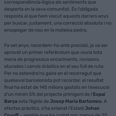
correspondència lògica als sentiments que
desperta en la seva comunitat. És l'obligada
resposta al que hem viscut aquests darrers anys
per buscar, justament, una correcció absoluta i no
ensopegar de nou en la mateixa pedra.
Fa set anys, recordem-ho amb precisió, ja va ser
aprovat un primer referèndum que viuria tota
mena de progressius encariments, revisions,
aturades i canvis dràstics en el seu full de ruta.
Per no estendre'ns gaire en el recorregut que
qualsevol barcelonista pot recordar, el resultat
final ha estat de 145 milions gastats en l'execució
d'un mínim 5% del projecte primigeni de l'
Espai
Barça
sota l'ègida de
Josep
Maria
Bartomeu
. A
efectes pràctics, s'ha enlairat l’Estadi
Johan
Cruyff
– sembla que ha costat poc menys de 20