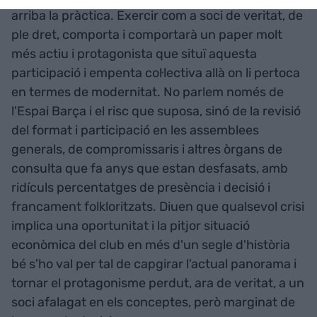
arriba la pràctica. Exercir com a soci de veritat, de
ple dret, comporta i comportarà un paper molt
més actiu i protagonista que situï aquesta
participació i empenta col·lectiva allà on li pertoca
en termes de modernitat. No parlem només de
l'Espai Barça i el risc que suposa, sinó de la revisió
del format i participació en les assemblees
generals, de compromissaris i altres òrgans de
consulta que fa anys que estan desfasats, amb
ridículs percentatges de presència i decisió i
francament folkloritzats. Diuen que qualsevol crisi
implica una oportunitat i la pitjor situació
econòmica del club en més d'un segle d'història
bé s'ho val per tal de capgirar l'actual panorama i
tornar el protagonisme perdut, ara de veritat, a un
soci afalagat en els conceptes, però marginat de