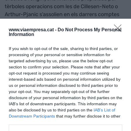
tèrboles operacions com les de Cillesen-Neto o
Arthur-Pjanic s'assolien en els darrers comptes
d'explotació uns beneficis francament mínims.
Imagineu, doncs, el respecte que ha de provocar
www.viaempresa.cat -
Do Not Process My Personal
Information
el deute d'un total superior als 2.150 milions al
mateix banc d'inversió, mentre el deute
If you wish to opt-out of the sale, sharing to third parties, or
reconegut de l'entitat s'ha establert oficialment
processing of your personal or sensitive information for
targeted advertising by us, please use the below opt-out
en 1.350 milions. Són xifres que van més enllà del
section to confirm your selection. Please note that after your
respecte per entrar en la més sorollosa alarma i
opt-out request is processed you may continue seeing
que necessiten peus de plom en la gestió si no
interest-based ads based on personal information utilized by
volem caure de quatre grapes en el canvi de
us or personal information disclosed to third parties prior to
your opt-out. You may separately opt-out of the further
model que representa l'espantall, continu i
disclosure of your personal information by third parties on the
creixent, de la societat anònima. Al cap i a la fi, se
IAB’s list of downstream participants. This information may
senten veus arreu situant el valor del Futbol Club
also be disclosed by us to third parties on the
IAB’s List of
Downstream Participants
that may further disclose it to other
Barcelona com a societat anònima en una
third parties.
quantitat que ronda els quatre mil milions d'euros.