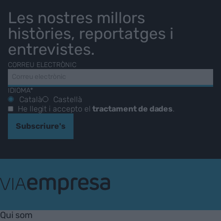
Les nostres millors
històries, reportatges i
entrevistes.
CORREU ELECTRÒNIC
IDIOMA*
Català
Castellà
He llegit i accepto el
tractament de dades
.
Subscriure's
VIA
Empresa
Qui som