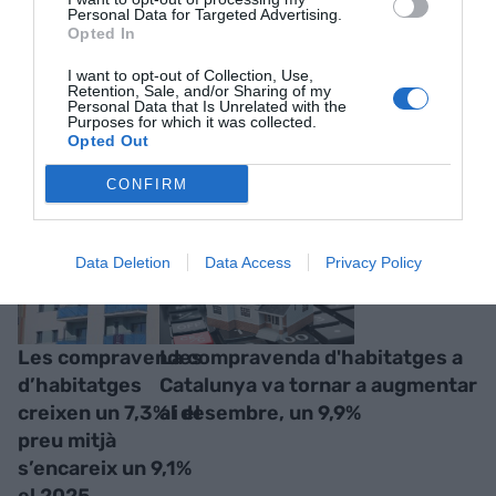
Personal Data for Targeted Advertising.
Opted In
I want to opt-out of Collection, Use,
Retention, Sale, and/or Sharing of my
Personal Data that Is Unrelated with the
Purposes for which it was collected.
RELACIONADES
Opted Out
CONFIRM
Data Deletion
Data Access
Privacy Policy
Les compravendes
La compravenda d'habitatges a
d’habitatges
Catalunya va tornar a augmentar
creixen un 7,3% i el
al desembre, un 9,9%
preu mitjà
s’encareix un 9,1%