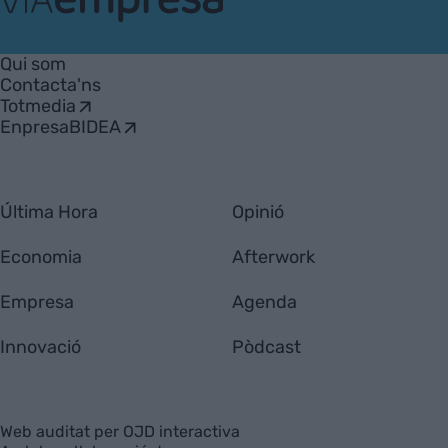
VIA
Empresa
Qui som
Contacta'ns
Totmedia
EnpresaBIDEA
Última Hora
Opinió
Economia
Afterwork
Empresa
Agenda
Innovació
Pòdcast
Web auditat per OJD interactiva