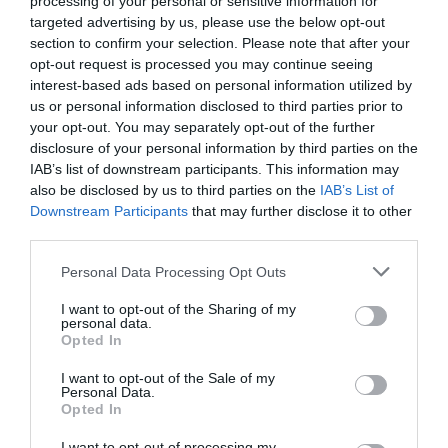
processing of your personal or sensitive information for
targeted advertising by us, please use the below opt-out
Els autors defensen que aquesta transformació
section to confirm your selection. Please note that after your
del parc residencial també tindria efectes
opt-out request is processed you may continue seeing
interest-based ads based on personal information utilized by
econòmics i socials, com la creació d’ocupació en
us or personal information disclosed to third parties prior to
el sector de la rehabilitació energètica i de les
your opt-out. You may separately opt-out of the further
instal·lacions tècniques, així com una reducció de
disclosure of your personal information by third parties on the
IAB’s list of downstream participants. This information may
la factura energètica de les llars i una millora de la
also be disclosed by us to third parties on the
IAB’s List of
qualitat de l’aire i de les condicions de vida de les
Downstream Participants
that may further disclose it to other
persones que pateixen pobresa energètica.
third parties.
Personal Data Processing Opt Outs
Afegir
VIA Empresa
com a font preferida de
I want to opt-out of the Sharing of my
Google de forma gratuïta
personal data.
Estigues informat amb les últimes notícies d'actualitat
Opted In
ACTIVAR ARA
I want to opt-out of the Sale of my
Personal Data.
Opted In
I want to opt-out of processing my