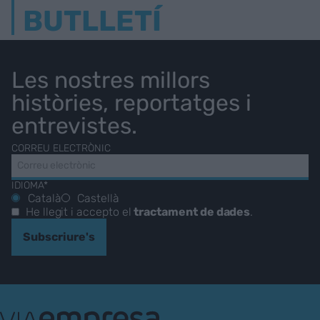
BUTLLETÍ
Les nostres millors
històries, reportatges i
entrevistes.
CORREU ELECTRÒNIC
IDIOMA*
Català
Castellà
He llegit i accepto el
tractament de dades
.
Subscriure's