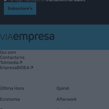
Subscriure's
VIA
Empresa
Qui som
Contacta'ns
Totmedia
EnpresaBIDEA
Última Hora
Opinió
Economia
Afterwork