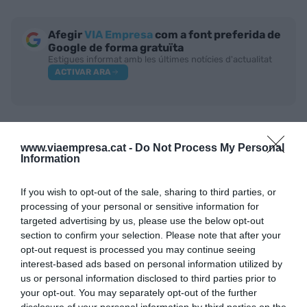
Afegir
VIA Empresa
com a font preferida de
Google de forma gratuïta
Estigues informat amb les últimes notícies d'actualitat
ACTIVAR ARA
www.viaempresa.cat -
Do Not Process My Personal
Information
If you wish to opt-out of the sale, sharing to third parties, or
processing of your personal or sensitive information for
RELACIONADES
targeted advertising by us, please use the below opt-out
section to confirm your selection. Please note that after your
opt-out request is processed you may continue seeing
interest-based ads based on personal information utilized by
us or personal information disclosed to third parties prior to
your opt-out. You may separately opt-out of the further
disclosure of your personal information by third parties on the