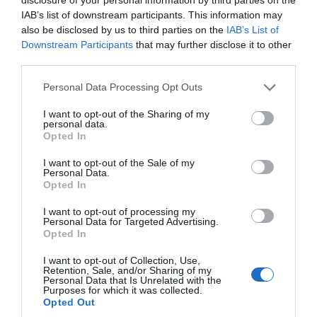
IAB’s list of downstream participants. This information may
also be disclosed by us to third parties on the
IAB’s List of
Downstream Participants
that may further disclose it to other
10 fites històriques
El preu dels hotels
El Mobile Wo
third parties.
(per emmarcar) del
puja un 227% pel
Congress ge
Mobile World
Mobile World
un impacte 
Personal Data Processing Opt Outs
Congress
Congress
milions d'eu
I want to opt-out of the Sharing of my
personal data.
Opted In
I want to opt-out of the Sale of my
Personal Data.
Opted In
I want to opt-out of processing my
Personal Data for Targeted Advertising.
Opted In
ELS MÉS LLEGITS
I want to opt-out of Collection, Use,
Retention, Sale, and/or Sharing of my
Personal Data that Is Unrelated with the
Purposes for which it was collected.
Opted Out