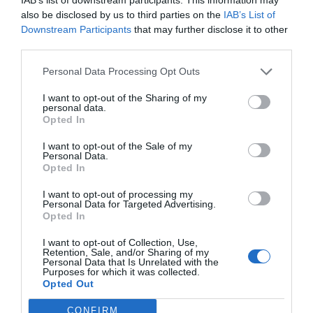
also be disclosed by us to third parties on the
IAB’s List of
Downstream Participants
that may further disclose it to other
“El Barça femení comporta
third parties.
només el 0,75% del
Personal Data Processing Opt Outs
pressupost total del Barça”
I want to opt-out of the Sharing of my
personal data.
Opted In
L’estil Barça, sempre
I want to opt-out of the Sale of my
present
Personal Data.
Opted In
Cap a on anem? En primer lloc, partim d'uns anys
I want to opt-out of processing my
Personal Data for Targeted Advertising.
en què s'han pres molt bones decisions, detalla
Opted In
Vallbona. "Juguen al primer toc, de memòria i
I want to opt-out of Collection, Use,
saben a quina posició està la seva companya en
Retention, Sale, and/or Sharing of my
Personal Data that Is Unrelated with the
cada moment. Representen molt bé els valors del
Purposes for which it was collected.
Opted Out
club i el que coneixem com estil Barça". A més,
moltes d'elles provenen de la Masia.
CONFIRM