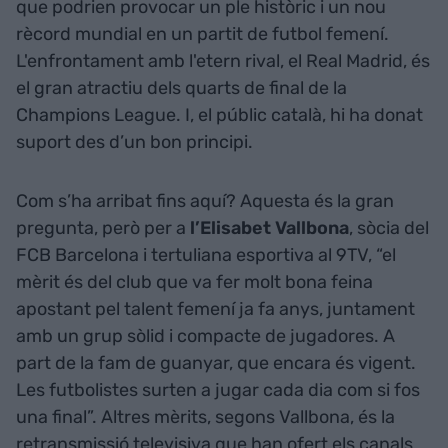
que podrien provocar un ple històric i un nou
rècord mundial en un partit de futbol femení.
L'enfrontament amb l'etern rival, el Real Madrid, és
el gran atractiu dels quarts de final de la
Champions League. I, el públic català, hi ha donat
suport des d’un bon principi.
Com s’ha arribat fins aquí? Aquesta és la gran
pregunta, però per a
l’Elisabet Vallbona
, sòcia del
FCB Barcelona i tertuliana esportiva al 9TV, “el
mèrit és del club que va fer molt bona feina
apostant pel talent femení ja fa anys, juntament
amb un grup sòlid i compacte de jugadores. A
part de la fam de guanyar, que encara és vigent.
Les futbolistes surten a jugar cada dia com si fos
una final”. Altres mèrits, segons Vallbona, és la
retransmissió televisiva que han ofert els canals