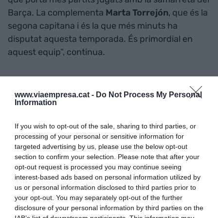
Barça. La complementa
Marta Torrejón
, que és la
segona capitana i és la que més minuts ha
disputat aquesta temporada. És primordial en
aquest equip”, continua.
“Moltes jugadores acaben contracte aquest estiu
i crec que la majoria s’haurien de renovar. Potser
www.viaempresa.cat -
Do Not Process My Personal
Information
algun fitxatge seria bo, però la resta del bloc el
mantindria igual”. Vallbona explica que per sort la
If you wish to opt-out of the sale, sharing to third parties, or
professionalització ha evolucionat en el futbol
processing of your personal or sensitive information for
femení, especialment en casos com el Barça o
targeted advertising by us, please use the below opt-out
section to confirm your selection. Please note that after your
l’Athletic de Bilbao, on totes les jugadores poden
opt-out request is processed you may continue seeing
viure de la nòmina del club. Casos com el Rayo
interest-based ads based on personal information utilized by
Vallecano en són l’excepció. No és com els
us or personal information disclosed to third parties prior to
your opt-out. You may separately opt-out of the further
futbolistes masculins, però sí que poden viure bé
disclosure of your personal information by third parties on the
del salari que reben.
IAB’s list of downstream participants. This information may