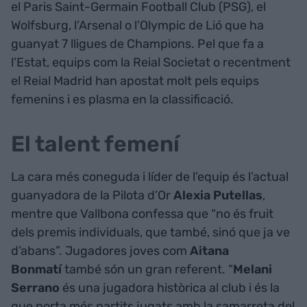
el Paris Saint-Germain Football Club (PSG), el
Wolfsburg, l’Arsenal o l’Olympic de Lió que ha
guanyat 7 lligues de Champions. Pel que fa a
l’Estat, equips com la Reial Societat o recentment
el Reial Madrid han apostat molt pels equips
femenins i es plasma en la classificació.
El talent femení
La cara més coneguda i líder de l’equip és l’actual
guanyadora de la Pilota d’Or
Alexia Putellas
,
mentre que Vallbona confessa que “no és fruit
dels premis individuals, que també, sinó que ja ve
d’abans”. Jugadores joves com
Aitana
Bonmatí
també són un gran referent. “
Melani
Serrano
és una jugadora històrica al club i és la
que porta més partits jugats amb la samarreta del