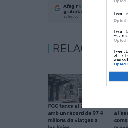
Opted 
Afegir
VIA Empresa
com a fo
gratuïta
I want t
Estigues informat amb les últimes not
Opted 
I want 
Advertis
Opted 
RELACIONADE
I want t
of my P
was col
Opted 
FGC tanca el 2024
Els n
amb un rècord de 97,4
a l'a
milions de viatges a
comen
les línies
prove