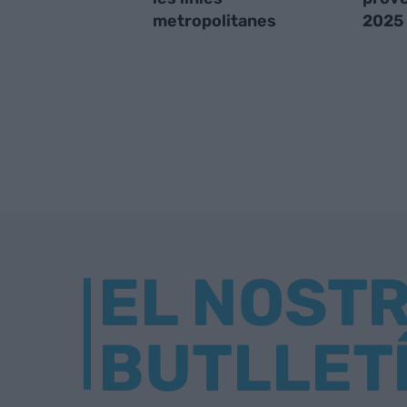
metropolitanes
2025
EL NOST
BUTLLET