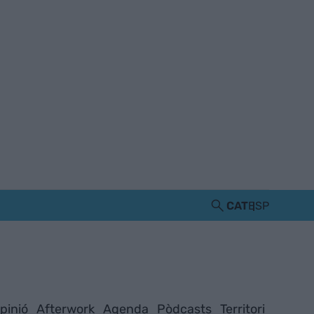
CAT
ESP
pinió
Afterwork
Agenda
Pòdcasts
Territori