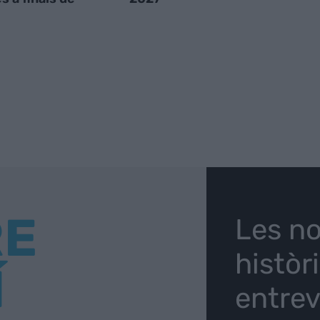
RE
Les no
històr
Í
entrev