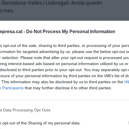
es Barcelona-Vallès i Llobregat-Anoia quedin
e mes.
 els usuaris podran continuar comprant els suports
presa.cat -
Do Not Process My Personal Information
també carregar-los a la T-Mobilitat en cas que
e.
to opt-out of the sale, sharing to third parties, or processing of your per
formation for targeted advertising by us, please use the below opt-out s
r selection. Please note that after your opt-out request is processed y
litat del bitllet senzill al suport de la T-Mobilitat
eing interest-based ads based on personal information utilized by us or
a d'usuari de les poersones que utilitzin
disclosed to third parties prior to your opt-out. You may separately opt-
m ara el fet de poder validar els títols de
losure of your personal information by third parties on the IAB’s list of
. This information may also be disclosed by us to third parties on the
IA
ra” o la possibilitat de reutilitzar el suport en el
Participants
that may further disclose it to other third parties.
nvi, l'entitat posarà en marxa una campanya de
ns i de les estacions, a les xarxes socials i a la
s d'informar-ne per imprès i en digital a les
l Data Processing Opt Outs
o opt-out of the Sharing of my personal data.