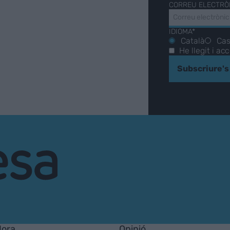
CORREU ELECTRÒ
IDIOMA*
Català
Cas
He llegit i ac
Subscriure's
Hora
Opinió