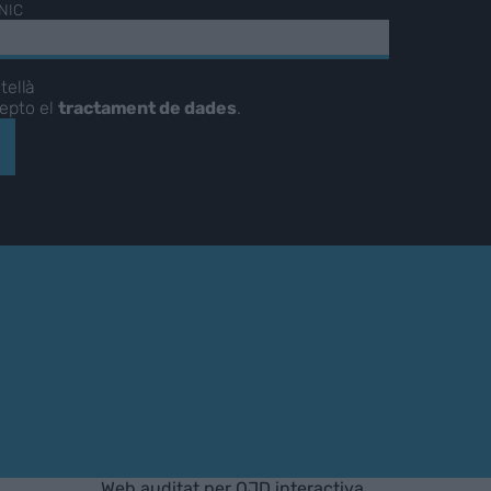
NIC
tellà
cepto el
tractament de dades
.
Web auditat per OJD interactiva