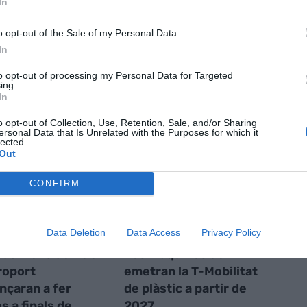
In
nt preferida de Google de forma
ACTIVAR ARA
o opt-out of the Sale of my Personal Data.
ícies d'actualitat
In
to opt-out of processing my Personal Data for Targeted
ing.
In
S
o opt-out of Collection, Use, Retention, Sale, and/or Sharing
ersonal Data that Is Unrelated with the Purposes for which it
lected.
Out
CONFIRM
Data Deletion
Data Access
Privacy Policy
ous trens de FGC
Les màquines de TMB
eroport
emetran la T-Mobilitat
çaran a fer
de plàstic a partir de
s a finals de
2027