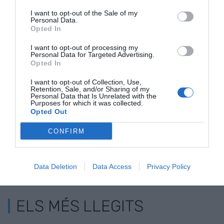
I want to opt-out of the Sale of my
Personal Data.
Opted In
I want to opt-out of processing my
Personal Data for Targeted Advertising.
Elon Musk planteja
Twitter acomiada
Elon Musk c
Opted In
acomiadar la meitat
els seus 26
Twitter i de
I want to opt-out of Collection, Use,
dels treballadors de
treballadors a
els principal
Retention, Sale, and/or Sharing of my
Twitter
l'estat espanyol
directius
Personal Data that Is Unrelated with the
Purposes for which it was collected.
Opted Out
CONFIRM
Data Deletion
Data Access
Privacy Policy
ELS MÉS LLEGITS