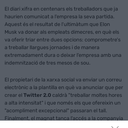
El diari xifra en centenars els treballadors que ja
haurien comunicat a l'empresa la seva partida.
Aquest és el resultat de l'ultimàtum que Elon
Musk va donar als empleats dimecres, en què els
va oferir triar entre dues opcions: comprometre's
a treballar llargues jornades i de manera
extremadament dura o deixar l'empresa amb una
indemnització de tres mesos de sou.
El propietari de la xarxa social va enviar un correu
electrònic a la plantilla en què va anunciar que per
crear el
Twitter 2.0
caldrà "treballar moltes hores
a alta intensitat" i que només els que ofereixin un
"acompliment excepcional" passaran el tall.
Finalment, el magnat tanca l'accés a la companyia
una altra vegada davant de la nova onada de