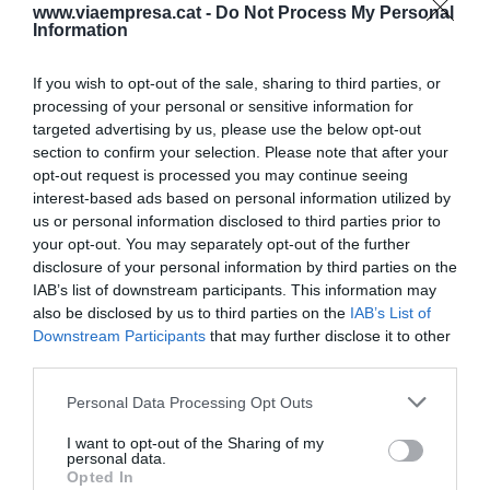
www.viaempresa.cat -
Do Not Process My Personal
sortides.
Information
If you wish to opt-out of the sale, sharing to third parties, or
Afegir
VIA Empresa
com a font preferida de
processing of your personal or sensitive information for
Google de forma gratuïta
targeted advertising by us, please use the below opt-out
Estigues informat amb les últimes notícies d'actualitat
section to confirm your selection. Please note that after your
ACTIVAR ARA
opt-out request is processed you may continue seeing
interest-based ads based on personal information utilized by
us or personal information disclosed to third parties prior to
your opt-out. You may separately opt-out of the further
disclosure of your personal information by third parties on the
IAB’s list of downstream participants. This information may
also be disclosed by us to third parties on the
IAB’s List of
Downstream Participants
that may further disclose it to other
third parties.
RELACIONADES
Personal Data Processing Opt Outs
I want to opt-out of the Sharing of my
personal data.
Opted In