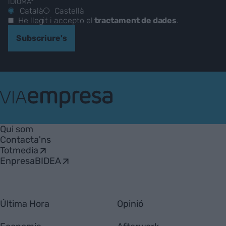
IDIOMA*
Català
Castellà
He llegit i accepto el
tractament de dades
.
Subscriure's
VIA
Empresa
Qui som
Contacta'ns
Totmedia
EnpresaBIDEA
Última Hora
Opinió