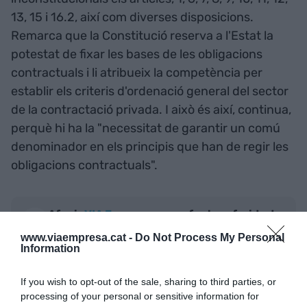
13, 15 i 16.2, així com diverses disposicions.
Remarca que la Constitució reserva a l'Estat la
potestat de fixar les bases de les obligacions
contractuals i li atribueix la competència per
establir els criteris d'ordenació general del sector
de la contractació privada. I això és així, continua,
perquè hi ha la "necessitat de garantir un comú
denominador en els principis que han de regir les
obligacions contractuals".
Afegir
VIA Empresa
com a font preferida de
Google de forma gratuïta
www.viaempresa.cat -
Do Not Process My Personal
Estigues informat amb les últimes notícies d'actualitat
Information
ACTIVAR ARA
If you wish to opt-out of the sale, sharing to third parties, or
processing of your personal or sensitive information for