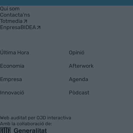
Empresa
Qui som
Contacta'ns
Totmedia
EnpresaBIDEA
Última Hora
Opinió
Economia
Afterwork
Empresa
Agenda
Innovació
Pòdcast
Web auditat per OJD interactiva
Amb la col·laboració de: