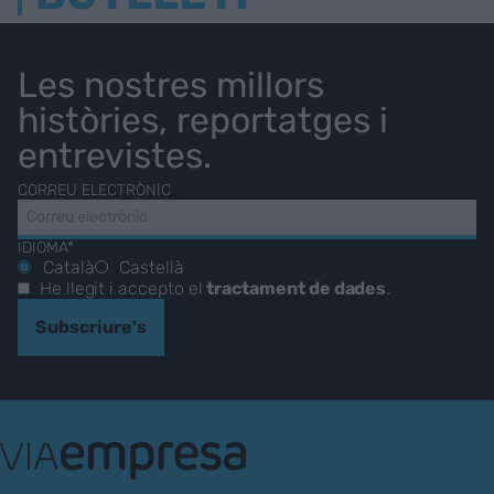
Les nostres millors
històries, reportatges i
entrevistes.
CORREU ELECTRÒNIC
IDIOMA*
Català
Castellà
He llegit i accepto el
tractament de dades
.
Subscriure's
VIA