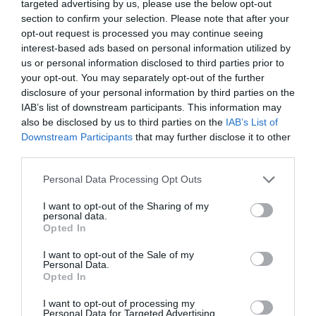
targeted advertising by us, please use the below opt-out
section to confirm your selection. Please note that after your
opt-out request is processed you may continue seeing
interest-based ads based on personal information utilized by
us or personal information disclosed to third parties prior to
your opt-out. You may separately opt-out of the further
disclosure of your personal information by third parties on the
RELACIONADES
IAB’s list of downstream participants. This information may
also be disclosed by us to third parties on the
IAB’s List of
Downstream Participants
that may further disclose it to other
third parties.
Personal Data Processing Opt Outs
I want to opt-out of the Sharing of my
personal data.
Opted In
Els veïns de
El preu de
La llei per a
Poblenou demanen
l'habitatge ha pujat
contenir el p
I want to opt-out of the Sale of my
Personal Data.
més habitatge
un 22% en els
lloguer, un a
Opted In
social al 22@
últims cinc anys
després
I want to opt-out of processing my
Personal Data for Targeted Advertising.