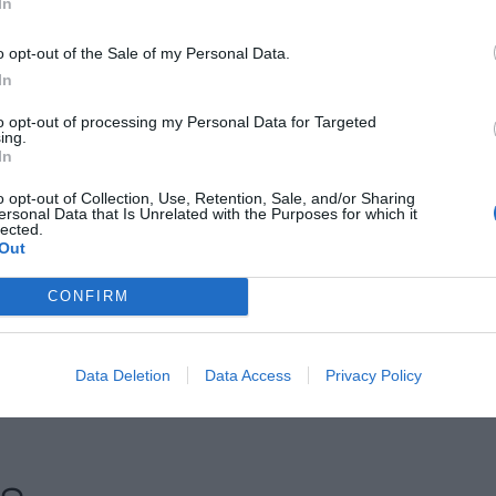
In
res i veure tot Europa com un bloc sembla que ha
 dir que sigui una solució fàcilment implementable",
o opt-out of the Sale of my Personal Data.
In
to opt-out of processing my Personal Data for Targeted
ing.
arcelona, impulsada pel Tech Barcelona i
In
a amb la
Cambra de Comerç de Barcelona
, ha
o opt-out of Collection, Use, Retention, Sale, and/or Sharing
nedors, inversors, corporacions i líders del
ersonal Data that Is Unrelated with the Purposes for which it
. Ressalten que hi han passat representants
lected.
Out
P
.
CONFIRM
nt preferida de Google de forma
ACTIVAR ARA
Data Deletion
Data Access
Privacy Policy
ícies d'actualitat