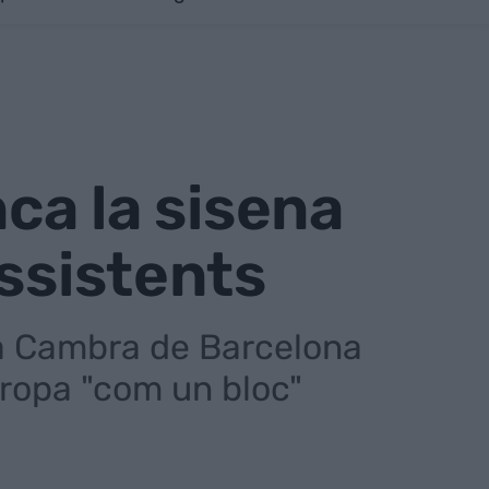
nca la sisena
assistents
la Cambra de Barcelona
uropa "com un bloc"