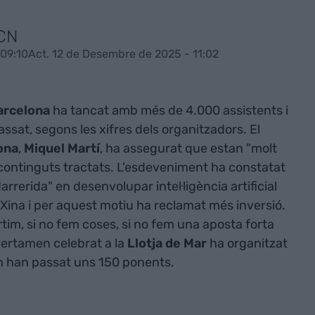
ACN
09:10
Act. 12 de Desembre de 2025 - 11:02
arcelona
ha tancat amb més de 4.000 assistents i
assat, segons les xifres dels organitzadors. El
ona
,
Miquel Martí
, ha assegurat que estan "molt
s continguts tractats. L'esdeveniment ha constatat
rerida" en desenvolupar intel·ligència artificial
a Xina i per aquest motiu ha reclamat més inversió.
tim, si no fem coses, si no fem una aposta forta
l certamen celebrat a la
Llotja de Mar
ha organitzat
n han passat uns 150 ponents.