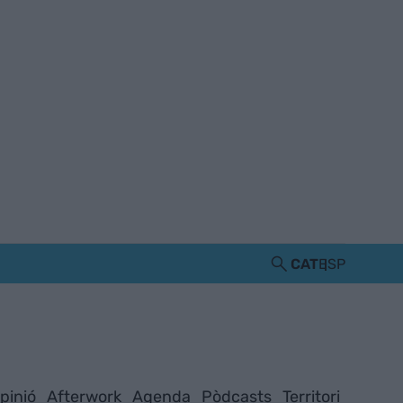
CAT
ESP
pinió
Afterwork
Agenda
Pòdcasts
Territori