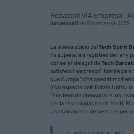
Redacció VIA Empresa | 
12 de Desembre de 2025 - 
Barcelona
La sisena edició del
Tech Spirit B
ha superat els registres de l'any p
conseller delegat de
Tech Barcel
satisfets i sorpresos", també pel
que Europa "s'ha quedat molt endar
(IA) respecte dels Estats Units i l
"Ens hem de preocupar si no inver
per la tecnologia", ha dit Martí. E
una seixantena de sessions per o
SI VOLS SABER-NE MÉS