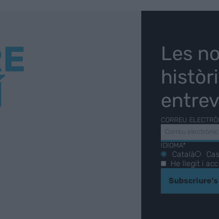
RE
Les no
històr
Í
entrev
CORREU ELECTRÒ
IDIOMA*
Català
Cas
He llegit i ac
Subscriure's