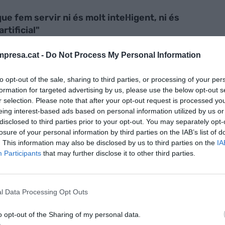
que fem servir ni és molt intel·ligent, ni és
artificial"
presa.cat -
Do Not Process My Personal Information
to opt-out of the sale, sharing to third parties, or processing of your per
formation for targeted advertising by us, please use the below opt-out s
r selection. Please note that after your opt-out request is processed y
lés de la dualitat del món, no només de la
eing interest-based ads based on personal information utilized by us or
la tecnologia pot contribuir a fer-ho millor o pitjor
disclosed to third parties prior to your opt-out. You may separately opt-
losure of your personal information by third parties on the IAB’s list of
 en declaracions amb l'
ACN
. Segons el directiu, les
. This information may also be disclosed by us to third parties on the
IA
ivell".
Participants
that may further disclose it to other third parties.
a, Martí ha opinat que "hi ha elements per ser
molt ben posicionada" quan es parla del sector de la
l Data Processing Opt Outs
hi ha camps on això no passa, com ara l'energia.
o opt-out of the Sharing of my personal data.
lhora", ha indicat. "La visió de conjunt de continent