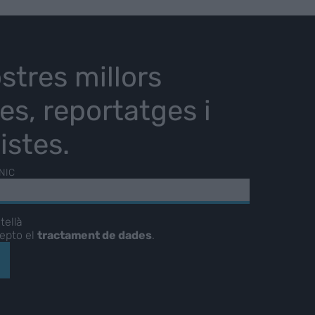
stres millors
ies, reportatges i
istes.
NIC
tellà
cepto el
tractament de dades
.