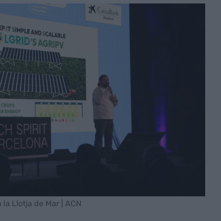
 la Llotja de Mar | ACN