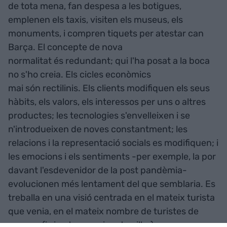
de tota mena, fan despesa a les botigues,
emplenen els taxis, visiten els museus, els
monuments, i compren tiquets per atestar can
Barça. El concepte de nova
normalitat és redundant; qui l'ha posat a la boca
no s'ho creia. Els cicles econòmics
mai són rectilinis. Els clients modifiquen els seus
hàbits, els valors, els interessos per uns o altres
productes; les tecnologies s'envelleixen i se
n'introdueixen de noves constantment; les
relacions i la representació socials es modifiquen; i
les emocions i els sentiments -per exemple, la por
davant l'esdevenidor de la post pandèmia-
evolucionen més lentament del que semblaria. Es
treballa en una visió centrada en el mateix turista
que venia, en el mateix nombre de turistes de
sempre (i si pot ser creixent, millor).