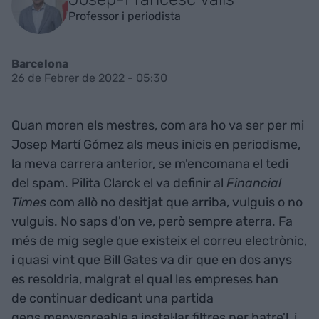
Professor i periodista
Barcelona
26 de Febrer de 2022 - 05:30
Quan moren els mestres, com ara ho va ser per mi
Josep Martí Gómez als meus inicis en periodisme,
la meva carrera anterior, se m'encomana el tedi
del spam. Pilita Clarck el va definir al
Financial
Times
com allò no desitjat que arriba, vulguis o no
vulguis. No saps d'on ve, però sempre aterra. Fa
més de mig segle que existeix el correu electrònic,
i quasi vint que Bill Gates va dir que en dos anys
es resoldria, malgrat el qual les empreses han
de continuar dedicant una partida
gens menyspreable a instal·lar filtres per batre'l, i