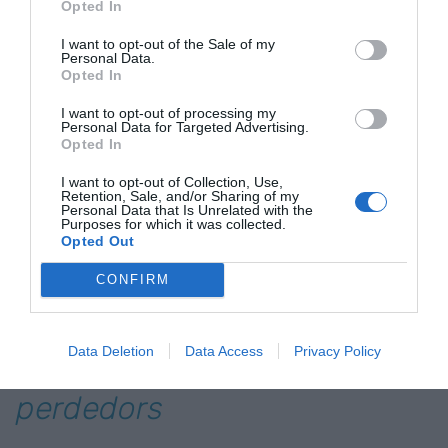
preus per recuperar-se econòmicament -diuen-
Opted In
de les primeres fases de la post-pandèmia.
I want to opt-out of the Sale of my
Personal Data.
Tornem al xiclet del
revenue management
: màxim
Opted In
benefici en cada situació, client més adient, i
moment i canal just més oportun.
I want to opt-out of processing my
Personal Data for Targeted Advertising.
Opted In
El vell mestre de la crònica
I want to opt-out of Collection, Use,
Retention, Sale, and/or Sharing of my
urbana i de la vida, fent el
Personal Data that Is Unrelated with the
Purposes for which it was collected.
Opted Out
murri, diria que
CONFIRM
aquesta és la vida i que cal
narrar-la, des de l'òptica
Data Deletion
Data Access
Privacy Policy
dels guanyadors i dels
perdedors