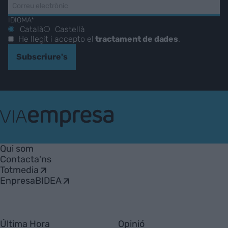
IDIOMA*
Català
Castellà
He llegit i accepto el
tractament de dades
.
Subscriure's
VIA
Empresa
Qui som
Contacta'ns
Totmedia
EnpresaBIDEA
Última Hora
Opinió