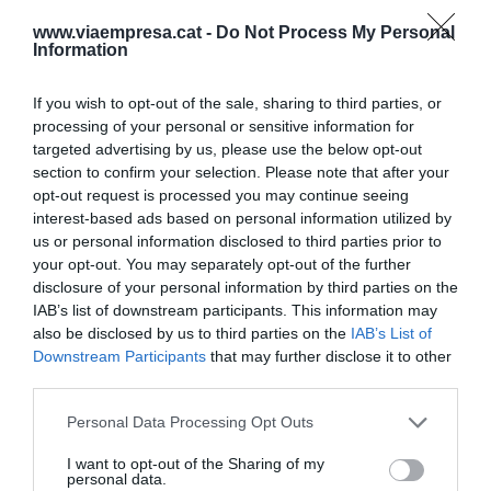
www.viaempresa.cat -
Do Not Process My Personal
Information
Atreure els visitants, després de la catàstrofe
pandèmica exigeix molt més que estar assegut a
If you wish to opt-out of the sale, sharing to third parties, or
la porta esperant l'allau de turistes. Requereix la
processing of your personal or sensitive information for
millora constant de la destinació, les botigues, els
targeted advertising by us, please use the below opt-out
monuments...; l'ús productiu de les noves eines
section to confirm your selection. Please note that after your
opt-out request is processed you may continue seeing
tecnològiques; i ser capaços de gestionar
interest-based ads based on personal information utilized by
directament els clients creant els llaços de
us or personal information disclosed to third parties prior to
veritables comunitats virtuals i presencials tant
your opt-out. You may separately opt-out of the further
disclosure of your personal information by third parties on the
dels turistes de el hinterland, que són els que ha
IAB’s list of downstream participants. This information may
salvat la casa, com els d'isòcrones més llunyanes.
also be disclosed by us to third parties on the
IAB’s List of
Tot això ajuda a generar la confiança en la ciutat i
Downstream Participants
that may further disclose it to other
fidelitzar als visitants antics i nous. Front aquesta
third parties.
estratègia, què fem? Doncs estem veient com els
Personal Data Processing Opt Outs
restauradors, els hotelers i molts serveis turístics,
I want to opt-out of the Sharing of my
a mesura que avancen els dies, incrementen els
personal data.