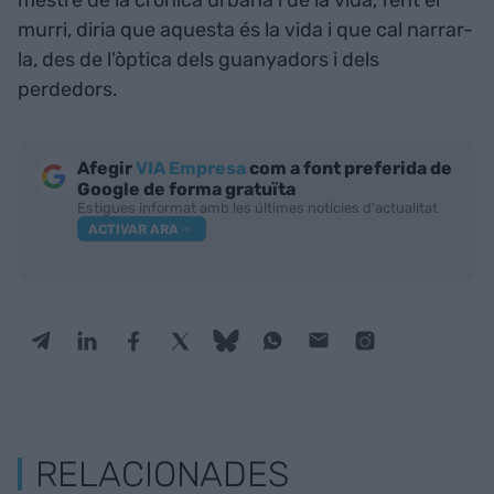
mestre de la crònica urbana i de la vida, fent el
murri, diria que aquesta és la vida i que cal narrar-
la, des de l'òptica dels guanyadors i dels
perdedors.
Afegir
VIA Empresa
com a font preferida de
Google de forma gratuïta
Estigues informat amb les últimes notícies d'actualitat
ACTIVAR ARA
RELACIONADES