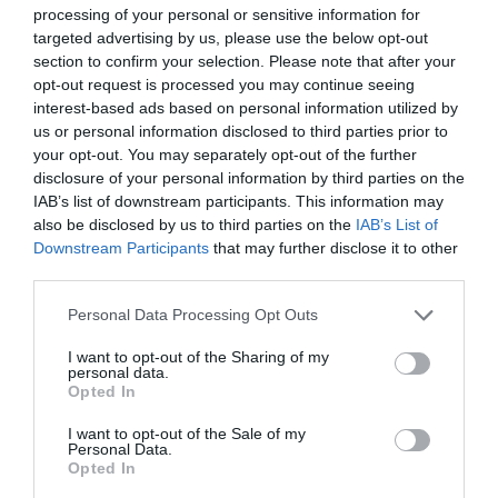
col·lectiu, intensifica l'estrès i la càrrega emocional
processing of your personal or sensitive information for
targeted advertising by us, please use the below opt-out
que han de suportar.
section to confirm your selection. Please note that after your
opt-out request is processed you may continue seeing
Segons l'enquesta de la UGT, el 17% de les
interest-based ads based on personal information utilized by
us or personal information disclosed to third parties prior to
persones LGTBI de la mostra manifesta patir
your opt-out. You may separately opt-out of the further
estrès o ansietat a causa d'amagar la seva
disclosure of your personal information by third parties on the
orientació sexual. El 12% també informa de
IAB’s list of downstream participants. This information may
also be disclosed by us to third parties on the
IAB’s List of
trastorns musculars i el mateix percentatge, un
Downstream Participants
that may further disclose it to other
12%, de problemes gastrointestinals, que associen
third parties.
amb l'ansietat per ocultar la seva orientació
sexual.
Personal Data Processing Opt Outs
I want to opt-out of the Sharing of my
personal data.
El 17% de les persones
Opted In
LGTBI manifesta patir estrès
I want to opt-out of the Sale of my
Personal Data.
o ansietat a causa d'amagar
Opted In