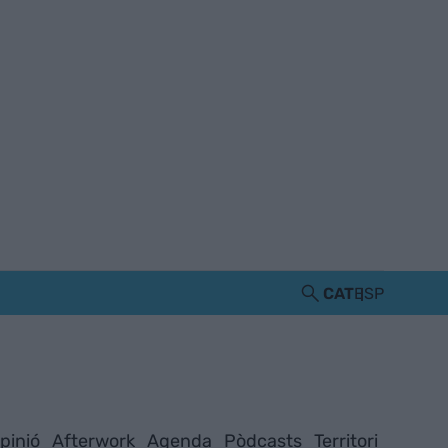
CAT
ESP
pinió
Afterwork
Agenda
Pòdcasts
Territori