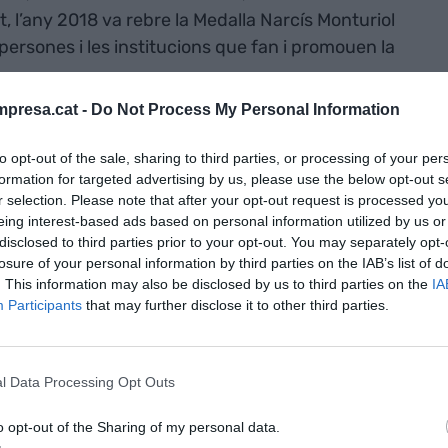
, l’any 2018 va rebre la Medalla Narcís Monturiol
 persones i les institucions que fan i promouen la
presa.cat -
Do Not Process My Personal Information
ncies Econòmiques per la Universitat de Barcelona
of Minnesota (1987), ha estat professora assistent i
to opt-out of the sale, sharing to third parties, or processing of your per
formation for targeted advertising by us, please use the below opt-out s
ma de Barcelona (1987-90), degana de la Facultat
r selection. Please note that after your opt-out request is processed y
rials (1995-2000), vicerectora de Política
eing interest-based ads based on personal information utilized by us or
del Departament d’Economia i Empresa de la
disclosed to third parties prior to your opt-out. You may separately opt-
losure of your personal information by third parties on the IAB’s list of
2) on va començar a exercir l'any 1990.
. This information may also be disclosed by us to third parties on the
IA
Participants
that may further disclose it to other third parties.
va rebre el
cís Monturiol
l Data Processing Opt Outs
eservada “a les
o opt-out of the Sharing of my personal data.
tucions que