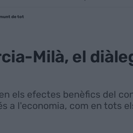
amunt de tot
cia-Milà, el diàl
n els efectes benèfics del cons
és a l'economia, com en tots el