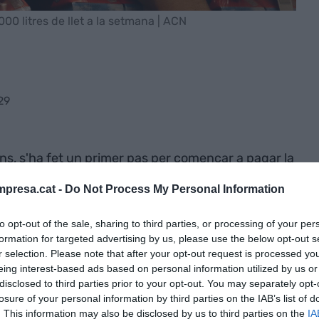
000 litres de llet a la setmana | ACN
29
s, s'ha fet un primer pas per començar a pagar la
rs
.
Vaquers de la Plana de Vic
i
Bon Preu
s'alien
presa.cat -
Do Not Process My Personal Information
un preu just per al ramader. Ho faran sota la
iran 20.000 litres de llet a la setmana, i l'oferta
to opt-out of the sale, sharing to third parties, or processing of your per
reu que pagarà el grup osonenc està situat, per
formation for targeted advertising by us, please use the below opt-out s
t de producció
. Concretament, pagaran 41,5
r selection. Please note that after your opt-out request is processed y
eing interest-based ads based on personal information utilized by us or
uir-ho en costa 40.
disclosed to third parties prior to your opt-out. You may separately opt-
losure of your personal information by third parties on the IAB’s list of
. This information may also be disclosed by us to third parties on the
IA
partida, un reconeixement i un bri d'esperança