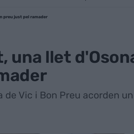
un preu just pel ramader
st, una llet d'Os
amader
a de Vic i Bon Preu acorden un