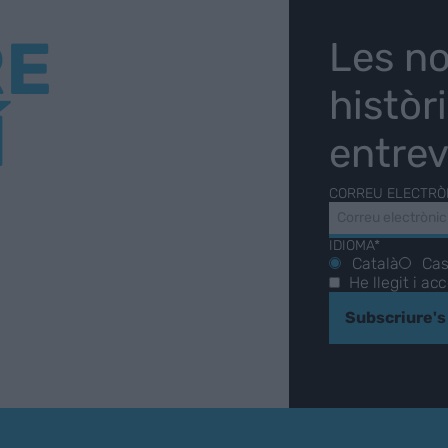
RE
Les no
històr
Í
entrev
CORREU ELECTRÒ
IDIOMA*
Català
Cas
He llegit i ac
Subscriure's