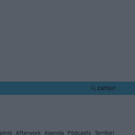
CAT
ESP
pinió
Afterwork
Agenda
Pòdcasts
Territori