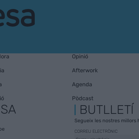
Hora
Opinió
ia
Afterwork
a
Agenda
ió
Pòdcast
ESA
BUTLLETÍ
Segueix les nostres millors h
be
CORREU ELECTRÒNIC