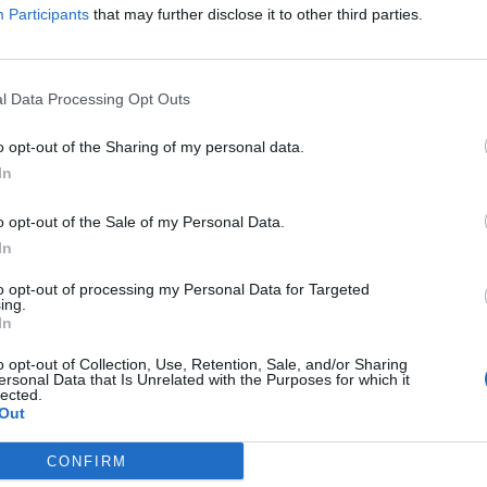
Participants
that may further disclose it to other third parties.
i ha al darrere", assegura Daniel Brassas, portaveu
ta que "encara no suposa la resolució del
nostres cooperatives" que seria, estendre la
l Data Processing Opt Outs
que la resta d'industrials i distribuïdores paguin un
m els preus de producció". Jordi Compte, ramader
o opt-out of the Sharing of my personal data.
cord del projecte és insuficient i que "si continuem
In
o opt-out of the Sale of my Personal Data.
In
nt preferida de Google de forma
to opt-out of processing my Personal Data for Targeted
ACTIVAR ARA
ing.
ícies d'actualitat
In
o opt-out of Collection, Use, Retention, Sale, and/or Sharing
ersonal Data that Is Unrelated with the Purposes for which it
lected.
Out
S
CONFIRM