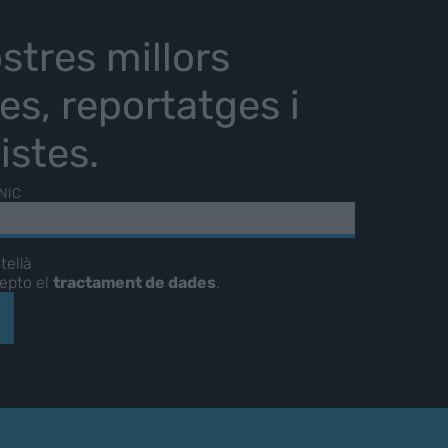
stres millors
ies, reportatges i
istes.
NIC
tellà
cepto el
tractament de dades
.