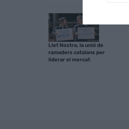
Llet Nostra, la unió de
ramaders catalans per
liderar el mercat