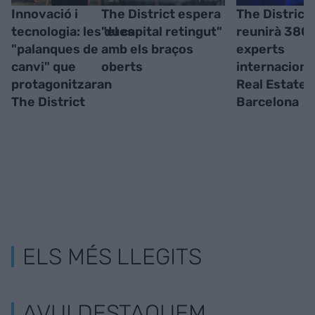
Innovació i
The District espera
The District
tecnologia: les dues
"el capital retingut"
reunirà 380
"palanques de
amb els braços
experts
canvi" que
oberts
internaciona
protagonitzaran
Real Estate 
The District
Barcelona
ELS MÉS LLEGITS
AVUI DESTAQUEM