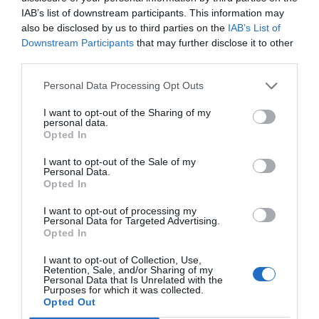
macrotendències que mouen avui la inversió, a
IAB’s list of downstream participants. This information may
also be disclosed by us to third parties on the
IAB’s List of
més d'indagar els efectes de les polítiques
Downstream Participants
that may further disclose it to other
econòmiques comunitàries o l'estat actual del
third parties.
sector en un marc inflacionista i de pujada dels
Personal Data Processing Opt Outs
tipus.
I want to opt-out of the Sharing of my
personal data.
Algunes de les grans veus que participaran en el
Opted In
congrés són
Guillermo Baygual
, director general
I want to opt-out of the Sale of my
de JP Morgan,
Ana
Estrada
, directora general de
Personal Data.
Opted In
Merchant Banking – Europe Real Estate
Investments de Goldman Sachs,
Leticia
Fusi
,
I want to opt-out of processing my
Personal Data for Targeted Advertising.
directora general de Castlelake; o
Eduardo
Richi
,
Opted In
director general a Stronghold Partners, entre
I want to opt-out of Collection, Use,
moltes altres.
Retention, Sale, and/or Sharing of my
Personal Data that Is Unrelated with the
Purposes for which it was collected.
Opted Out
Afegir
VIA Empresa
com a font preferida de