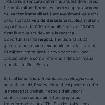
indústria, arrencarà demà fins aquest divendres,
tornant a situar Barcelona com a capital europea
del
sector
immobiliari
. L'esdeveniment, que s'ha
desplaçat a la
Fira de Barcelona
duplicant el seu
espai fins als 14.000 m
2
, acollirà més de 10.000
directius que acudeixen a la recerca
d'oportunitats de
negoci
. The District 2023
generarà un impacte econòmic per a la ciutat de
21 milions, estimulant la seva economia local i
posicionant-la com a referència dins del mapa
mundial del Real Estate.
Sota el lema
Where Real Business Happens
, en
aquesta edició, l'esdeveniment vol posar en relleu
la necessitat d'establir espais d'alt valor i
confiança on construir futurs projectes
transformadors. Així, The District s'alça com