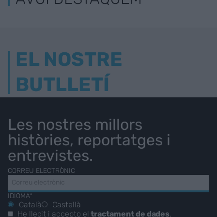
EL NOSTRE
BUTLLETÍ
Les nostres millors
històries, reportatges i
entrevistes.
CORREU ELECTRÒNIC
IDIOMA*
Català
Castellà
He llegit i accepto el
tractament de dades
.