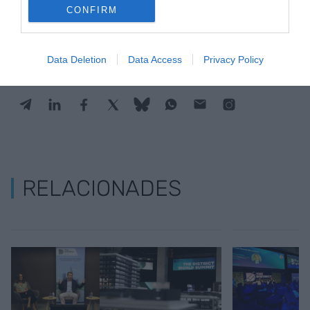
Google de forma gratuïta
CONFIRM
Estigues informat amb les últimes notícies d'actualitat
ACTIVAR ARA
Data Deletion
Data Access
Privacy Policy
RELACIONADES