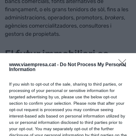
bancs comercials, fonts alternatives de
finançament, o els grans tenidors de sòl, fins a les
administracions, operadors, promotors,
brokers
,
agències comercialitzadores, consultores i
gestors de propietats.
El futur immobiliari es
debat a The District World
www.viaempresa.cat -
Do Not Process My Personal
Information
Congress 2023
If you wish to opt-out of the sale, sharing to third parties, or
processing of your personal or sensitive information for
En el marc de l'esdeveniment, tindrà lloc el
The
targeted advertising by us, please use the below opt-out
District World Summit 2023
, el congrés més
section to confirm your selection. Please note that after your
gran de Real Estate enfocat a totes les fonts de
opt-out request is processed you may continue seeing
capital. Un total de 391 experts internacionals es
interest-based ads based on personal information utilized by
us or personal information disclosed to third parties prior to
congregaran a la cimera registrant més de 270
your opt-out. You may separately opt-out of the further
hores de sessions, on s'abordaran les
disclosure of your personal information by third parties on the