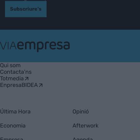
Subscriure's
VIA
Empresa
Qui som
Contacta'ns
Totmedia
EnpresaBIDEA
Última Hora
Opinió
Economia
Afterwork
Empresa
Agenda