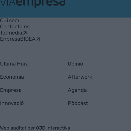
VIA
Empresa
Qui som
Contacta'ns
Totmedia
EnpresaBIDEA
Última Hora
Opinió
Economia
Afterwork
Empresa
Agenda
Innovació
Pòdcast
Web auditat per OJD interactiva