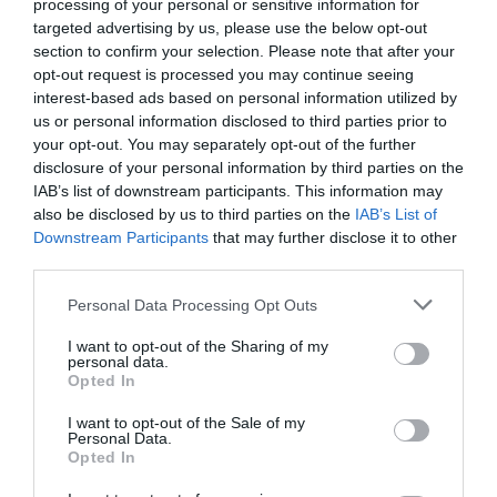
processing of your personal or sensitive information for
les bones condicions financeres dels crèdits
targeted advertising by us, please use the below opt-out
concedits”.
section to confirm your selection. Please note that after your
opt-out request is processed you may continue seeing
interest-based ads based on personal information utilized by
El projecte preveu l
a rehabilitació i adequació de
us or personal information disclosed to third parties prior to
l’estructura industrial existent
per a disposar
your opt-out. You may separately opt-out of the further
disclosure of your personal information by third parties on the
de 12 habitatges en planta primera i planta
IAB’s list of downstream participants. This information may
segona i espais comunitaris en planta baixa i
also be disclosed by us to third parties on the
IAB’s List of
soterrani. Igualment, disposarà d’un local
Downstream Participants
that may further disclose it to other
comercial que preveu acollir algun projecte
third parties.
cooperatiu i social obert a la ciutat, a més d’un
Personal Data Processing Opt Outs
espai polivalent i un espai de treball, entre altres.
I want to opt-out of the Sharing of my
personal data.
Opted In
Sobre l'ICF, La
I want to opt-out of the Sale of my
Torreta destaca “el tracte
Personal Data.
Opted In
excel·lent i la facilitat per a