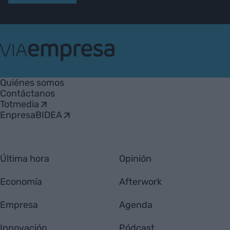
VIA
Empresa
Quiénes somos
Contáctanos
Totmedia
EnpresaBIDEA
Última hora
Opinión
Economía
Afterwork
Empresa
Agenda
Innovación
Pódcast