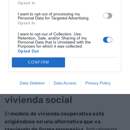
Sobre el ICF, La Torreta
Opted In
destaca “el trato excelente y
I want to opt-out of processing my
Personal Data for Targeted Advertising.
Opted In
la facilidad para entender las
I want to opt-out of Collection, Use,
necesidades del mundo
Retention, Sale, and/or Sharing of my
Personal Data that Is Unrelated with the
cooperativo y las buenas
Purposes for which it was collected.
Opted Out
condiciones financieras de
CONFIRM
los créditos concedidos”
Data Deletion
Data Access
Privacy Policy
Incremento del parque de
vivienda social
El
modelo de vivienda cooperativa está
erigiéndose en una alternativa que va
creciendo de forma progresiva
. Actualmente,