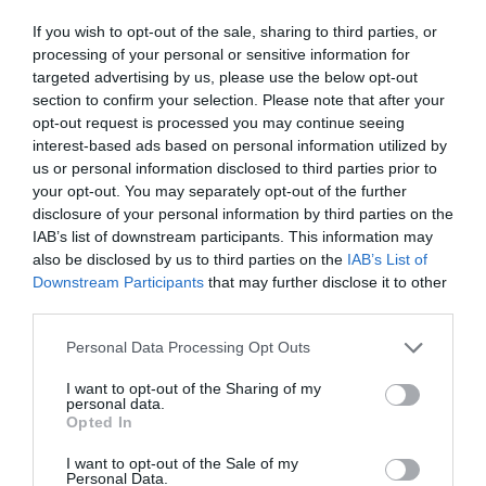
cooperativas de vivienda”. Más allá del contacto
If you wish to opt-out of the sale, sharing to third parties, or
ágil, Francesc d’Assís destaca “el trato excelente
processing of your personal or sensitive information for
targeted advertising by us, please use the below opt-out
y la facilidad para entender las necesidades del
section to confirm your selection. Please note that after your
mundo cooperativo y las buenas condiciones
opt-out request is processed you may continue seeing
financieras de los créditos concedidos”.
interest-based ads based on personal information utilized by
us or personal information disclosed to third parties prior to
your opt-out. You may separately opt-out of the further
El proyecto prevé
la rehabilitación y adecuación
disclosure of your personal information by third parties on the
de la estructura industrial existente
para
IAB’s list of downstream participants. This information may
disponer de 12 viviendas en planta primera y
also be disclosed by us to third parties on the
IAB’s List of
Downstream Participants
that may further disclose it to other
planta segunda y espacios comunitarios en
third parties.
planta baja y sótano. Igualmente, dispondrá de un
local comercial que prevé acoger algún proyecto
Personal Data Processing Opt Outs
cooperativo y social abierto a la ciudad, además
I want to opt-out of the Sharing of my
de un espacio polivalente y un espacio de trabajo,
personal data.
Opted In
entre otros.
I want to opt-out of the Sale of my
Personal Data.