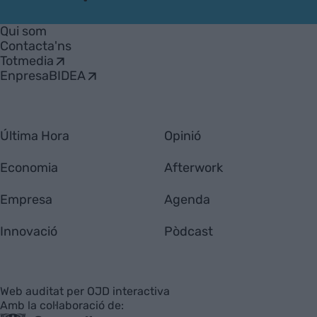
VIA
Empresa
Qui som
Contacta'ns
Totmedia
EnpresaBIDEA
Última Hora
Opinió
Economia
Afterwork
Empresa
Agenda
Innovació
Pòdcast
Web auditat per OJD interactiva
Amb la col·laboració de: