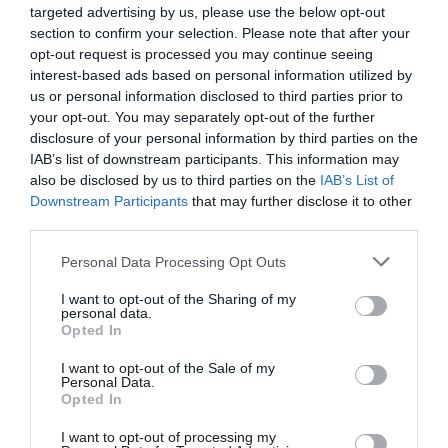
targeted advertising by us, please use the below opt-out
section to confirm your selection. Please note that after your
opt-out request is processed you may continue seeing
interest-based ads based on personal information utilized by
us or personal information disclosed to third parties prior to
your opt-out. You may separately opt-out of the further
RELACIONADES
disclosure of your personal information by third parties on the
IAB’s list of downstream participants. This information may
also be disclosed by us to third parties on the
IAB’s List of
Downstream Participants
that may further disclose it to other
third parties.
Personal Data Processing Opt Outs
I want to opt-out of the Sharing of my
personal data.
PSOE i Sumar fixen
Treball multarà amb fins a
Opted In
una reducció de la
10.000 euros les empreses que
I want to opt-out of the Sale of my
jornada laboral a
incompleixin amb la retallada de
Personal Data.
Opted In
37,5 hores
jornada
setmanals
I want to opt-out of processing my