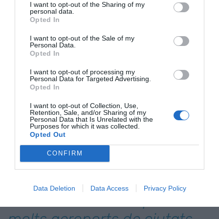
La plataforma de l'aeroport de Girona | ACN
I want to opt-out of the Sharing of my
personal data.
A Espanya, l'aeroport de Barajas, Barcelona i
Opted In
Palma de Mallorca ocupen el "podi" d'afluència de
passatgers. Per exemple, el madrileny va rebre
I want to opt-out of the Sale of my
Personal Data.
60,2 milions de persones durant el 2023, el
Opted In
barceloní 50 milions i el balear 31,1 milions. Màlaga,
I want to opt-out of processing my
Alacant, Gran Canària i Tenerife Sud completen el
Personal Data for Targeted Advertising.
Opted In
llistat. "A Espanya tenim un model de país amb
molts aeroports de ciutats secundàries que són
I want to opt-out of Collection, Use,
Retention, Sale, and/or Sharing of my
deficitaris", continua Ragàs. És a dir, costen de
Personal Data that Is Unrelated with the
Purposes for which it was collected.
mantenir molt més del que generen i ingressen.
Opted Out
CONFIRM
Ragàs (Col·legi
d'Economistes): "A Espanya
Data Deletion
Data Access
Privacy Policy
tenim un model de país amb
molts aeroports de ciutats