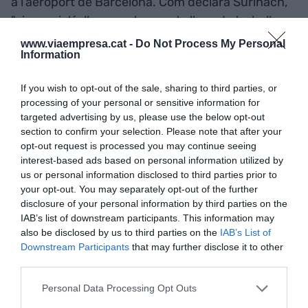
a l’aeroport de Barcelona. Com declara Suriñach,
"si no existís l’aeroport aquests llocs de treball
desapareixerien".
www.viaempresa.cat -
Do Not Process My Personal
Information
Quin és el rol de l'aeroport
If you wish to opt-out of the sale, sharing to third parties, or
processing of your personal or sensitive information for
de Reus i de Girona?
targeted advertising by us, please use the below opt-out
section to confirm your selection. Please note that after your
opt-out request is processed you may continue seeing
interest-based ads based on personal information utilized by
us or personal information disclosed to third parties prior to
your opt-out. You may separately opt-out of the further
disclosure of your personal information by third parties on the
IAB’s list of downstream participants. This information may
also be disclosed by us to third parties on the
IAB’s List of
Downstream Participants
that may further disclose it to other
third parties.
Personal Data Processing Opt Outs