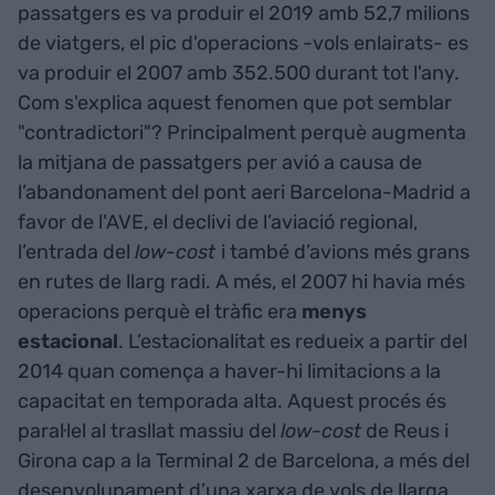
passatgers es va produir el 2019 amb 52,7 milions
de viatgers, el pic d'operacions -vols enlairats- es
va produir el 2007 amb 352.500 durant tot l'any.
Com s'explica aquest fenomen que pot semblar
"contradictori"? Principalment perquè augmenta
la mitjana de passatgers per avió a causa de
l’abandonament del pont aeri Barcelona-Madrid a
favor de l'AVE, el declivi de l’aviació regional,
l’entrada del
low-cost
i també d’avions més grans
en rutes de llarg radi. A més, el 2007 hi havia més
operacions perquè el tràfic era
menys
estacional
. L’estacionalitat es redueix a partir del
2014 quan comença a haver-hi limitacions a la
capacitat en temporada alta. Aquest procés és
paral·lel al trasllat massiu del
low-cost
de Reus i
Girona cap a la Terminal 2 de Barcelona, a més del
desenvolupament d’una xarxa de vols de llarga