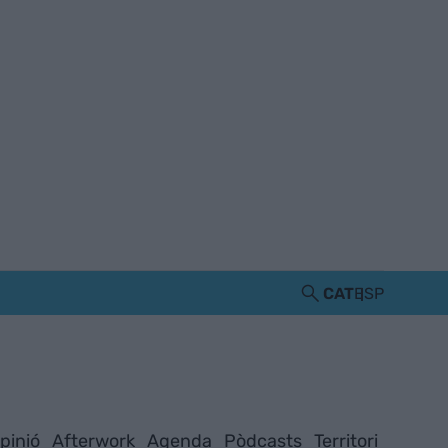
CAT
ESP
pinió
Afterwork
Agenda
Pòdcasts
Territori