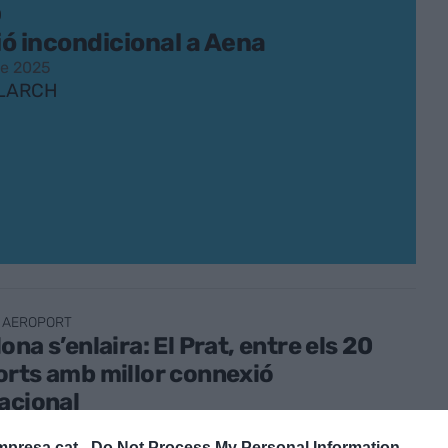
Ó
ó incondicional a Aena
de 2025
LLARCH
 AEROPORT
ona s’enlaira: El Prat, entre els 20
rts amb millor connexió
acional
tembre de 2024
presa.cat -
Do Not Process My Personal Information