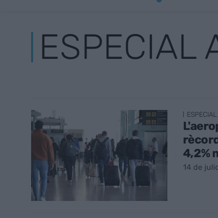
ESPECIAL
ESPECIAL
L'aero
rècord
4,2% 
14 de juli