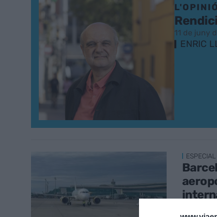
L'OPINI
Rendici
11 de juny 
ENRIC 
ESPECIAL
Barcel
aeropo
intern
16 de se
www.viaem