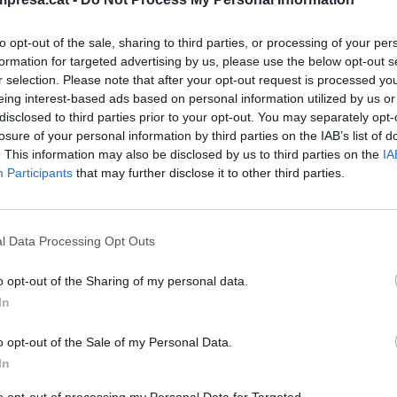
to opt-out of the sale, sharing to third parties, or processing of your per
formation for targeted advertising by us, please use the below opt-out s
 AEROPORT
r selection. Please note that after your opt-out request is processed y
tge en el temps pels entrellats de
eing interest-based ads based on personal information utilized by us or
port del Prat: de les 163 pessetes a un
disclosed to third parties prior to your opt-out. You may separately opt-
losure of your personal information by third parties on the IAB’s list of
utur"
. This information may also be disclosed by us to third parties on the
IA
tembre de 2024
Participants
that may further disclose it to other third parties.
l Data Processing Opt Outs
o opt-out of the Sharing of my personal data.
TRUCTURES
In
ella de sortida de l'aeroport del Prat:
 motius per a l’ampliació
o opt-out of the Sale of my Personal Data.
In
t de 2024
to opt-out of processing my Personal Data for Targeted