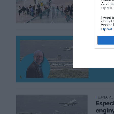
Advertis
Opted 
I want t
of my P
was col
Opted 
AEROPOR
ESPEC
INCLO
AERO
11 de fe
ESPECIAL
Especi
enginy