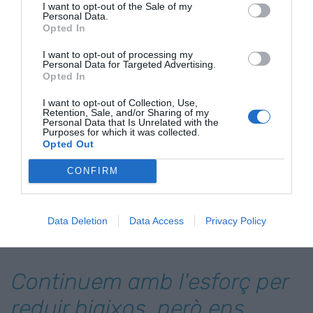
I want to opt-out of the Sale of my
coneixement que han extret també de
Personal Data.
Viquipèdia. Si el que hi ha està esbiaixat, és
Opted In
inexacte o no reflecteix la visió del món de la
I want to opt-out of processing my
nostra cultura (o la que sigui) no esperem trobar-
Personal Data for Targeted Advertising.
Opted In
nos-la en un futur i molt menys que les màquines
la coneguin.
I want to opt-out of Collection, Use,
Retention, Sale, and/or Sharing of my
Personal Data that Is Unrelated with the
Purposes for which it was collected.
Estem a 723 articles
Opted Out
d'arribar a la xifra de 40.000
CONFIRM
biografies de dones a la
Data Deletion
Data Access
Privacy Policy
@Viquipedia
en català.
Continuem amb l'esforç per
reduir biaixos, però ens