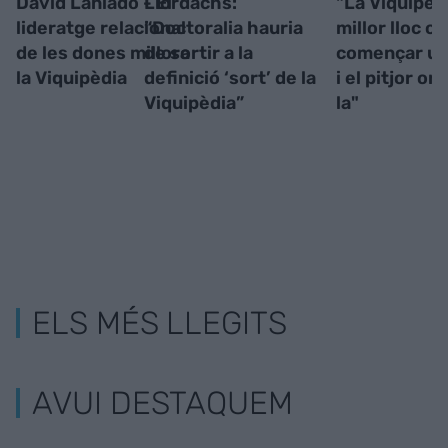
David Laniado - El
Llordachs:
"La Viquipèdi
lideratge relacional
“Doctoralia hauria
millor lloc on
de les dones millora
de sortir a la
començar un
la Viquipèdia
definició ‘sort’ de la
i el pitjor on
Viquipèdia”
la"
ELS MÉS LLEGITS
AVUI DESTAQUEM