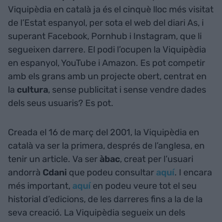
Viquipèdia en català ja és el cinquè lloc més visitat
de l’Estat espanyol, per sota el web del diari As, i
superant Facebook, Pornhub i Instagram, que li
segueixen darrere. El podi l’ocupen la Viquipèdia
en espanyol, YouTube i Amazon. Es pot competir
amb els grans amb un projecte obert, centrat en
la
cultura
, sense publicitat i sense vendre dades
dels seus usuaris? Es pot.
Creada el 16 de març del 2001, la Viquipèdia en
català va ser la primera, després de l’anglesa, en
tenir un article. Va ser
àbac
, creat per l’usuari
andorrà
Cdani
que podeu consultar
aquí
. I encara
més important,
aquí
en podeu veure tot el seu
historial d’edicions, de les darreres fins a la de la
seva creació. La Viquipèdia segueix un dels