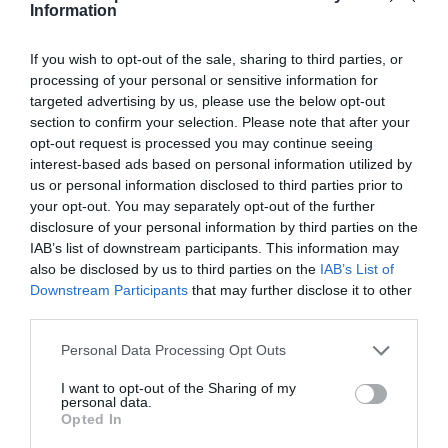
Information
determina el que és veritat. La veritat és un
concepte filosòfic sobre el qual portem debatent
If you wish to opt-out of the sale, sharing to third parties, or
des de
Tales de Milet
. I si no ho hem resolt des de
processing of your personal or sensitive information for
targeted advertising by us, please use the below opt-out
llavors, tampoc esperem que Viquipèdia ens ho
section to confirm your selection. Please note that after your
solucioni, ni és la seva missió. Les afirmacions i les
opt-out request is processed you may continue seeing
dades que s’hi publiquen han d’estar basades en
interest-based ads based on personal information utilized by
fonts primàries; si les fonts primàries no són
us or personal information disclosed to third parties prior to
your opt-out. You may separately opt-out of the further
certes, tampoc ho serà el contingut de
disclosure of your personal information by third parties on the
Viquipèdia. Viquipèdia conté un recull de la veritat
IAB’s list of downstream participants. This information may
publicada, un fotograma de la pel·lícula sense fi
also be disclosed by us to third parties on the
IAB’s List of
Downstream Participants
that may further disclose it to other
del coneixement.
third parties.
Personal Data Processing Opt Outs
Viquipèdia és també una font de dades
d’entrenament per a grans models de llenguatge.
I want to opt-out of the Sharing of my
personal data.
Així, quan els ChatGPT i altres serveis d’IA
Opted In
generativa generen continguts, ho fan gràcies a