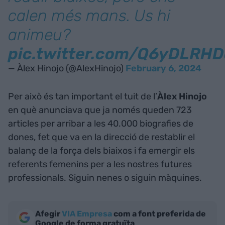
calen més mans. Us hi
animeu?
pic.twitter.com/Q6yDLRHD
— Àlex Hinojo (@AlexHinojo)
February 6, 2024
Per això és tan important el tuit de l’
Àlex Hinojo
en què anunciava que ja només queden 723
articles per arribar a les 40.000 biografies de
dones, fet que va en la direcció de restablir el
balanç de la força dels biaixos i fa emergir els
referents femenins per a les nostres futures
professionals. Siguin nenes o siguin màquines.
Afegir
VIA Empresa
com a font preferida de
Google de forma gratuïta