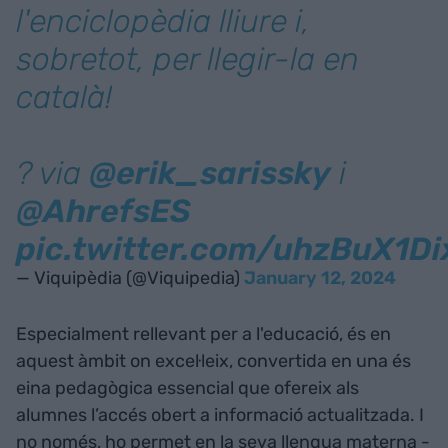
l'enciclopèdia lliure i,
sobretot, per llegir-la en
català!
? via
@erik_sarissky
i
@AhrefsES
pic.twitter.com/uhzBuX1Di
— Viquipèdia (@Viquipedia)
January 12, 2024
Especialment rellevant per a l'educació, és en
aquest àmbit on excel·leix, convertida en una és
eina pedagògica essencial que ofereix als
alumnes l’accés obert a informació actualitzada. I
no només, ho permet en la seva llengua materna -