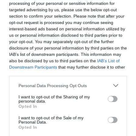
La trobada culminarà amb l’
Assemblea General
processing of your personal or sensitive information for
de Socis
del CEEC, en què es presentaran els
targeted advertising by us, please use the below opt-out
section to confirm your selection. Please note that after your
principals indicadors de l’entitat i es detallaran les
opt-out request is processed you may continue seeing
línies d’actuació previstes per a l’any 2025. Amb la
interest-based ads based on personal information utilized by
setena edició que se celebra enguany,
us or personal information disclosed to third parties prior to
aquesta jornada es consolida com un espai
your opt-out. You may separately opt-out of the further
disclosure of your personal information by third parties on the
estratègic per compartir coneixement, generar
IAB’s list of downstream participants. This information may
aliances i impulsar iniciatives que promoguin una
also be disclosed by us to third parties on the
IAB’s List of
economia baixa en carboni a Catalunya.
Downstream Participants
that may further disclose it to other
third parties.
Personal Data Processing Opt Outs
Afegir
VIA Empresa
com a font preferida de
Google de forma gratuïta
I want to opt-out of the Sharing of my
Estigues informat amb les últimes notícies d'actualitat
personal data.
ACTIVAR ARA
Opted In
I want to opt-out of the Sale of my
Personal Data.
Opted In