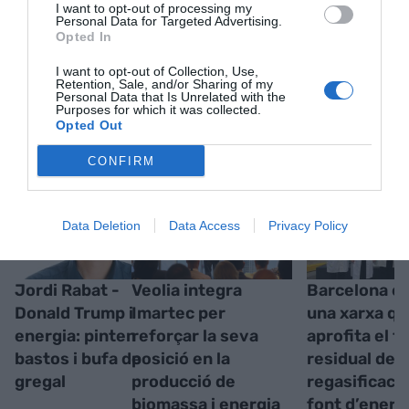
I want to opt-out of processing my
Personal Data for Targeted Advertising.
Opted In
I want to opt-out of Collection, Use,
Retention, Sale, and/or Sharing of my
Personal Data that Is Unrelated with the
RELACIONADES
Purposes for which it was collected.
Opted Out
CONFIRM
Data Deletion
Data Access
Privacy Policy
Jordi Rabat -
Veolia integra
Barcelona e
Donald Trump i
Imartec per
una xarxa qu
energia: pinten
reforçar la seva
aprofita el f
bastos i bufa de
posició en la
residual de l
gregal
producció de
regasificaci
biomassa i energia
font d’energ