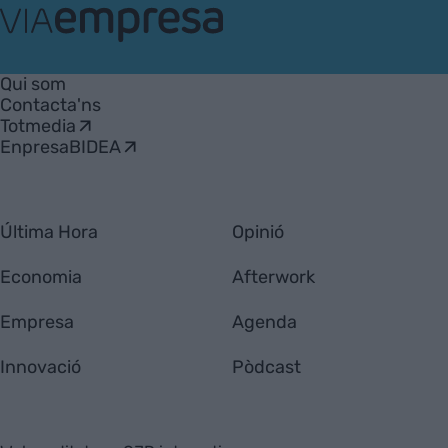
VIA
Empresa
Qui som
Contacta'ns
Totmedia
EnpresaBIDEA
Última Hora
Opinió
Economia
Afterwork
Empresa
Agenda
Innovació
Pòdcast