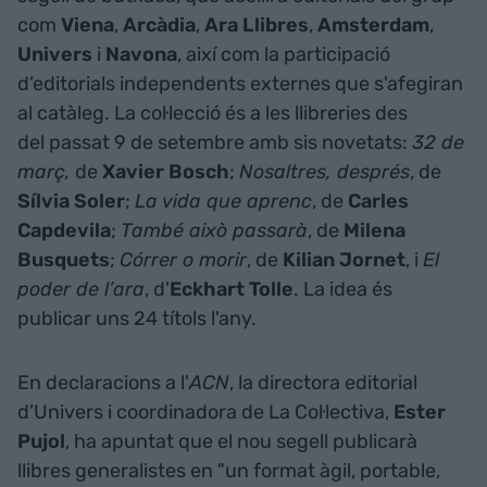
com
Viena
,
Arcàdia
,
Ara Llibres
,
Amsterdam
,
Univers
i
Navona
, així com la participació
d’editorials independents externes que s'afegiran
al catàleg. La col·lecció és a les llibreries des
del passat 9 de setembre amb sis novetats:
32 de
març,
de
Xavier Bosch
;
Nosaltres, després
, de
Sílvia Soler
;
La vida que aprenc
, de
Carles
Capdevila
;
També això passarà
, de
Milena
Busquets
;
Córrer o morir
, de
Kilian Jornet
, i
El
poder de l’ara
, d'
Eckhart Tolle
. La idea és
publicar uns 24 títols l'any.
En declaracions a l'
ACN
, la directora editorial
d’Univers i coordinadora de La Col·lectiva,
Ester
Pujol
, ha apuntat que el nou segell publicarà
llibres generalistes en "un format àgil, portable,