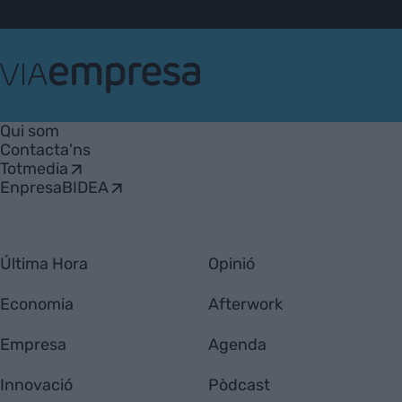
VIA
Empresa
Qui som
Contacta'ns
Totmedia
EnpresaBIDEA
Última Hora
Opinió
Economia
Afterwork
Empresa
Agenda
Innovació
Pòdcast