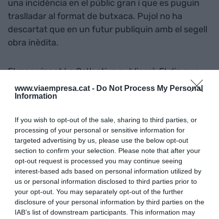
una incidència en el públic gran i que es puguin
traslladar al format de butxaca. Pujol no ha
descartat que en un futur publiquin amb el segell
obra inèdita.
El mes vinent La Col·lectiva publicarà
El dia que
vaig marxar
, d'
Albert Om
, i
Escac al destí
, de
www.viaempresa.cat -
Do Not Process My Personal
Information
Lluís Llach
. Més endavant sortiran amb el segell
Aliades
, de
Txell Feixas
, i
La llibretera de París
,
If you wish to opt-out of the sale, sharing to third parties, or
de
Kerri Maher
. Pujol ha afegit que hi haurà
processing of your personal or sensitive information for
clàssics, literatura traduïda i una majoria d'autors
targeted advertising by us, please use the below opt-out
catalans.
section to confirm your selection. Please note that after your
opt-out request is processed you may continue seeing
interest-based ads based on personal information utilized by
us or personal information disclosed to third parties prior to
Afegir
VIA Empresa
com a font preferida de
your opt-out. You may separately opt-out of the further
Google de forma gratuïta
disclosure of your personal information by third parties on the
Estigues informat amb les últimes notícies d'actualitat
IAB’s list of downstream participants. This information may
ACTIVAR ARA