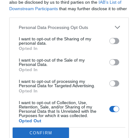
also be disclosed by us to third parties on the
IAB’s List of
Downstream Participants
that may further disclose it to other
third parties.
Personal Data Processing Opt Outs
I want to opt-out of the Sharing of my
personal data.
Opted In
I want to opt-out of the Sale of my
RELACIONADES
Personal Data.
Opted In
I want to opt-out of processing my
Personal Data for Targeted Advertising.
Opted In
I want to opt-out of Collection, Use,
Retention, Sale, and/or Sharing of my
Personal Data that Is Unrelated with the
Purposes for which it was collected.
Opted Out
Neix Abacus Futur,
Maravillas Rojo
Abacus i Ja
el nou projecte
(Abacus): "És
Roures comp
CONFIRM