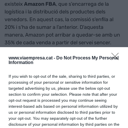
existeix
Amazon FBA
, que s'encarrega de la
logística i la distribució dels productes dels
venedors. En aquest cas, la comissió s'enfila al
20% i s'ha de sumar a l'anterior. D'aquesta
manera, Amazon pot arribar a quedar-se amb un
35% de cada venda a partir del servei sencer.
www.viaempresa.cat -
Do Not Process My Personal
Amb la idea de mostrar el potencial d'aquesta
Information
eina, Amazon es va aliar fa 4 anys amb Foment
del Treball Nacional i Acció. La idea era connectar
If you wish to opt-out of the sale, sharing to third parties, or
amb les pimes catalanes a través del seu
processing of your personal or sensitive information for
targeted advertising by us, please use the below opt-out
programa
Despega
, una formació en línia gratuïta
section to confirm your selection. Please note that after your
a l'abast de qualsevol comerç. "La transició digital
opt-out request is processed you may continue seeing
cap al comerç electrònic no és una opció, sinó un
interest-based ads based on personal information utilized by
us or personal information disclosed to third parties prior to
requisit imprescindible", ha sentenciat
Elena
your opt-out. You may separately opt-out of the further
Antonijuan
, responsable del programa serveis
disclosure of your personal information by third parties on the