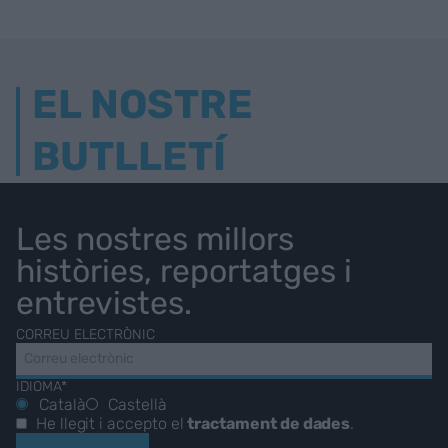
EL NOSTRE
BUTLLETÍ
Les nostres millors
històries, reportatges i
entrevistes.
CORREU ELECTRÒNIC
IDIOMA*
Català
Castellà
He llegit i accepto el
tractament de dades
.