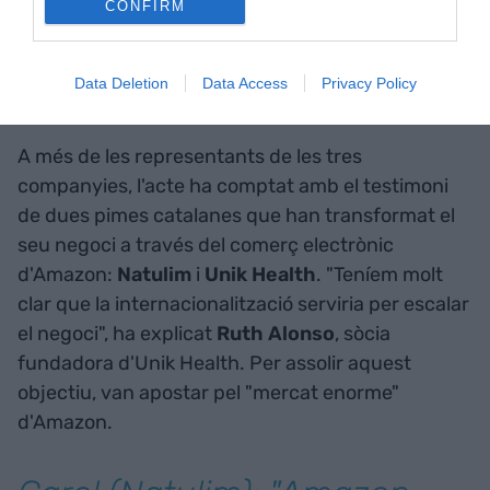
CONFIRM
Natulim i Unik Health: dos
Data Deletion
Data Access
Privacy Policy
casos d'èxit
A més de les representants de les tres
companyies, l'acte ha comptat amb el testimoni
de dues pimes catalanes que han transformat el
seu negoci a través del comerç electrònic
d'Amazon:
Natulim
i
Unik Health
. "Teníem molt
clar que la internacionalització serviria per escalar
el negoci", ha explicat
Ruth Alonso
, sòcia
fundadora d'Unik Health. Per assolir aquest
objectiu, van apostar pel "mercat enorme"
d'Amazon.