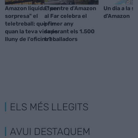
Amazon liquida "per
El centre d'Amazon
Un dia a la s
sorpresa" el
al Far celebra el
d'Amazon
teletreball: què fer
primer any
quan la teva vida és
superant els 1.500
lluny de l'oficina?
treballadors
ELS MÉS LLEGITS
AVUI DESTAQUEM