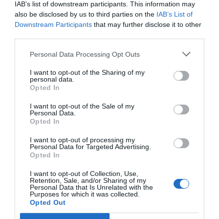
internacionals d'Acció. Des del 2020, 45.000
IAB’s list of downstream participants. This information may
pimes ja han passat per aquestes formacions que
also be disclosed by us to third parties on the
IAB’s List of
Downstream Participants
that may further disclose it to other
gestiona l'agència catalana.
third parties.
Personal Data Processing Opt Outs
"No es tracta només de l'abast: el comerç
electrònic permet competir en igualtat de
I want to opt-out of the Sharing of my
personal data.
condicions amb grans empreses i reduir les
Opted In
despeses. Està transformant el panorama
I want to opt-out of the Sale of my
empresarial", ha afegit Antonijuan. "Potenciar
Personal Data.
Opted In
aquesta transformació digital i fer entendre els
beneficis de la internacionalització a les pimes és
I want to opt-out of processing my
Personal Data for Targeted Advertising.
un gran repte que tenim", ha comentat
Maria
Opted In
Mora
, directora del departament d'innovació de
I want to opt-out of Collection, Use,
Foment del Treball Nacional. Avui, només el 37%
Retention, Sale, and/or Sharing of my
Personal Data that Is Unrelated with the
de les empreses catalanes està venent productes
Purposes for which it was collected.
en línia, i tan sols un 12% de les exportadores fan
Opted Out
servir aquest canal, segons dades d'
Idescat
.