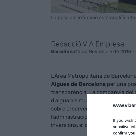
La possible infracció està qualificada
Redacció VIA Empresa
16 de Novembre de 2018 -
Barcelona
L'Àrea Metropolitana de Barcelona
Aigües de Barcelona
per una pos
transparència. La companyia del 
d'aigua als municipis de l'àrea met
www.viaem
sobre el servei de gestió de l'aigu
l'administració entre el 2016 i 2
If you wish 
inversions, el detall de les tarifes i
sensitive in
confirm you