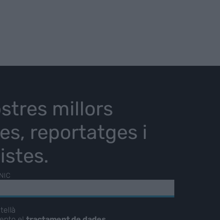
stres millors
ies, reportatges i
istes.
NIC
tellà
cepto el
tractament de dades
.