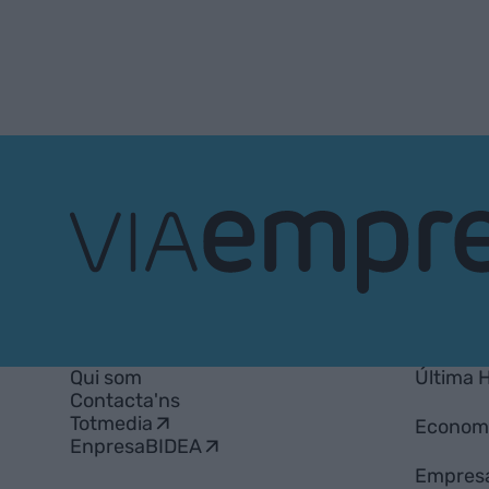
VIA
Empresa
Qui som
Última 
Contacta'ns
Totmedia
Econom
EnpresaBIDEA
Empres