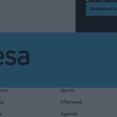
Subscriure's
Hora
Opinió
ia
Afterwork
a
Agenda