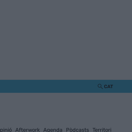
CAT
pinió
Afterwork
Agenda
Pòdcasts
Territori