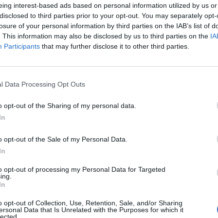
eing interest-based ads based on personal information utilized by us or
t de l'AMB,
Eloi Badia
, en roda de premsa, que ha
disclosed to third parties prior to your opt-out. You may separately opt-
erquè té a veure amb el rebut de l'aigua, que
losure of your personal information by third parties on the IAB’s list of
a seva banda, un portaveu d'Aigües de Barcelona ha
. This information may also be disclosed by us to third parties on the
IA
Participants
that may further disclose it to other third parties.
que la companyia ha contestat "dins el termini
informació" de l'AMB.
l Data Processing Opt Outs
n un termini màxim de sis mesos i podria
000 euros, la suspensió d'Aigües de Barcelona per
o opt-out of the Sharing of my personal data.
mb l'administració durant mig any, la inhabilitació
In
 entre un i cinc anys i la cancel·lació definitiva de
o opt-out of the Sale of my Personal Data.
 registre de grups d'interès.
In
to opt-out of processing my Personal Data for Targeted
ing.
nt preferida de Google de forma
In
ACTIVAR ARA
ícies d'actualitat
o opt-out of Collection, Use, Retention, Sale, and/or Sharing
ersonal Data that Is Unrelated with the Purposes for which it
lected.