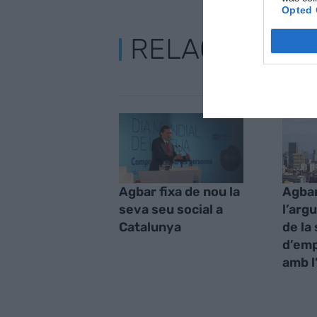
Opted 
RELACIONADE
Agbar fixa de nou la
Agba
seva seu social a
l’arg
Catalunya
de la
d’emp
amb l