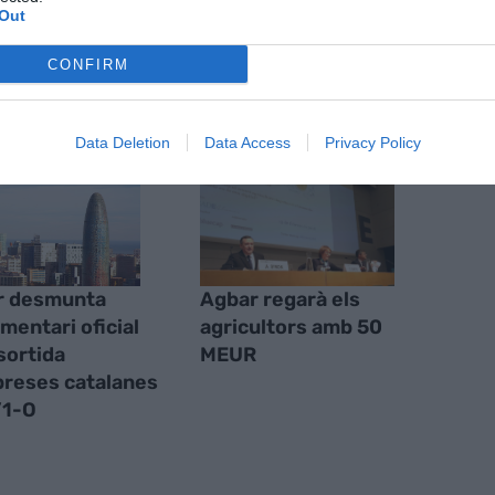
Out
S
CONFIRM
Data Deletion
Data Access
Privacy Policy
r desmunta
Agbar regarà els
umentari oficial
agricultors amb 50
 sortida
MEUR
reses catalanes
’1-O