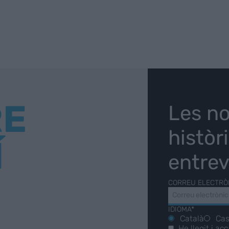
RE
Les no
històr
Í
entrev
CORREU ELECTRÒ
IDIOMA*
Català
Cas
He llegit i ac