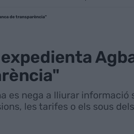
anca de transparència"
 expedienta Agb
arència"
 es nega a lliurar informació s
ions, les tarifes o els sous del