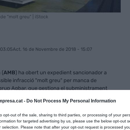
 de "molt greu" | iStock
 03:05
Act. 16 de Novembre de 2018 - 15:07
 (
AMB
) ha obert un expedient sancionador a
sible infracció "molt greu" per manca de
grup Agbar, que gestiona el subministrament
ropolitana, s'hauria negat a lliurar informació
presa.cat -
Do Not Process My Personal Information
a i hauria desatès fins a 20 requeriments de
018, on demanaven informació "dels seus comptes,
to opt-out of the sale, sharing to third parties, or processing of your per
 els sous dels directius".
formation for targeted advertising by us, please use the below opt-out s
r selection. Please note that after your opt-out request is processed y