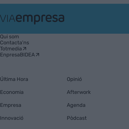
VIA
Empresa
Qui som
Contacta'ns
Totmedia
EnpresaBIDEA
Última Hora
Opinió
Economia
Afterwork
Empresa
Agenda
Innovació
Pòdcast