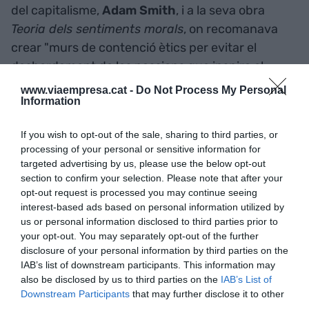
del capitalisme,
Adam Smith
, i a la seva obra
Teoria dels sentiments morals
, on recomanava
crear "murs de contenció ètics per evitar el
desbordament de les passions que inspira el
capitalisme". A fi de comptes, pensar en el bé
www.viaempresa.cat -
Do Not Process My Personal
Information
comú a l'hora de prendre decisions d'interès
públic o, fins i tot, propi.
If you wish to opt-out of the sale, sharing to third parties, or
processing of your personal or sensitive information for
El professor també va ser dels primers en aixecar
targeted advertising by us, please use the below opt-out
la veu contra el dogmatisme de les retallades. Ja
section to confirm your selection. Please note that after your
opt-out request is processed you may continue seeing
a principis de 2012, en una conferència a
Cecot
,
interest-based ads based on personal information utilized by
Costas va criticar als governs europeus per
us or personal information disclosed to third parties prior to
"esforçar-se per a que tot sigui susceptible
your opt-out. You may separately opt-out of the further
disclosure of your personal information by third parties on the
d'empitjorar" i va mostrar-se sorprès per la seva
IAB’s list of downstream participants. This information may
"preocupació per reduir la despesa sense mirar la
also be disclosed by us to third parties on the
IAB’s List of
generació d'activitat".
Downstream Participants
that may further disclose it to other
third parties.