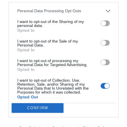
Primer, alumne
Personal Data Processing Opt Outs
Antón Costas és avui un professor respectat, en
I want to opt-out of the Sharing of my
part per les ensenyances rebudes durant la seva
personal data.
etapa formativa. Estudiant universitari a la seva
Opted In
Galícia natal, on es va llicenciar en Enginyeria
I want to opt-out of the Sale of my
Industrial a l'any 1972, va arribar a Barcelona per
Personal Data.
Opted In
passar-se a Econòmiques. En la seva tesi, sobre el
pensament i la política econòmica liberal en el
I want to opt-out of processing my
Personal Data for Targeted Advertising.
segle XX, va comptar amb el guiatge d'
Ernest
Opted In
Lluch
abans d'entrar a les aules.
I want to opt-out of Collection, Use,
Retention, Sale, and/or Sharing of my
Personal Data that Is Unrelated with the
Purposes for which it was collected.
Afegir
VIA Empresa
com a font preferida de
Opted Out
Google de forma gratuïta
Estigues informat amb les últimes notícies d'actualitat
CONFIRM
ACTIVAR ARA