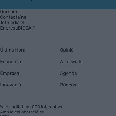
VIA
Empresa
Qui som
Contacta'ns
Totmedia
EnpresaBIDEA
Última Hora
Opinió
Economia
Afterwork
Empresa
Agenda
Innovació
Pòdcast
Web auditat per OJD interactiva
Amb la col·laboració de: