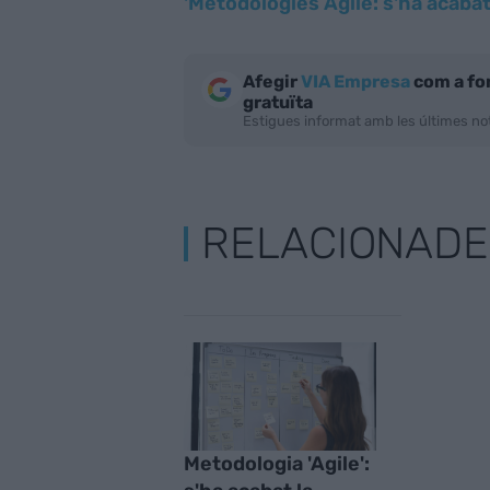
'Metodologies Agile: s'ha acabat 
Afegir
VIA Empresa
com a fo
gratuïta
Estigues informat amb les últimes not
RELACIONADE
Metodologia 'Agile':