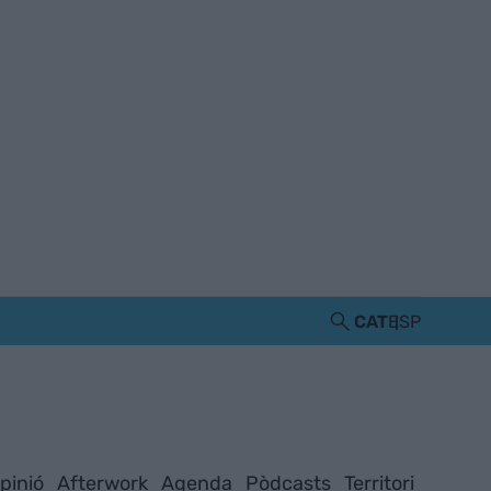
CAT
ESP
pinió
Afterwork
Agenda
Pòdcasts
Territori