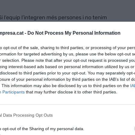
Si l’equip l’integren més persones i no tenim
 pot ser complexa de coordinar. A més persones,
presa.cat -
Do Not Process My Personal Information
 que tots plegats arrosseguem d’antics esquemes
rsones o menys, probablement destinem més temps
to opt-out of the sale, sharing to third parties, or processing of your per
que a treure’n un profit real. Val més esperar a
formation for targeted advertising by us, please use the below opt-out s
de veritat aplicar aquestes tècniques.
r selection. Please note that after your opt-out request is processed y
eing interest-based ads based on personal information utilized by us or
ues interrelacionades i interdependents. Els
disclosed to third parties prior to your opt-out. You may separately opt-
le
poden aportar més valor són aquells en què
losure of your personal information by third parties on the IAB’s list of
. This information may also be disclosed by us to third parties on the
IA
mbres de l’equip depèn de la feina que hagin fet o
Participants
that may further disclose it to other third parties.
 el projecte el poden conduir de manera autònoma
quip, i la resta de persones no necessiten saber
nys/es o com ho estan fent en tot el procés,
l Data Processing Opt Outs
m el cap aplicant metodologies
Agile
sense sentit.
el projecte necessita posar en comú els avenços de
o opt-out of the Sharing of my personal data.