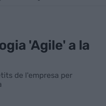
ia 'Agile' a la
tits de l'empresa per
a