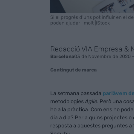
Si el progrés d’uns pot influir en el 
poden ajudar i molt |iStock
Redacció VIA Empresa & 
03 de Novembre de 2020 -
Barcelona
Contingut de marca
La setmana passada
parlàvem des
metodologies
Agile.
Però una cosa 
ho a la pràctica. Com ens ho podem
dia a dia? Per a quins projectes o
resposta a aquestes preguntes a t
Som-hi: