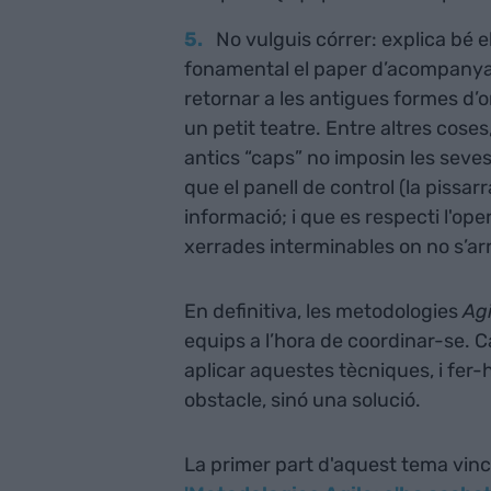
No vulguis córrer: explica bé e
fonamental el paper d’acompanyam
retornar a les antigues formes d’or
un petit teatre. Entre altres coses
antics “caps” no imposin les seve
que el panell de control (la pissar
informació; i que es respecti l'ope
xerrades interminables on no s’arr
En definitiva, les metodologies
Agi
equips a l’hora de coordinar-se. C
aplicar aquestes tècniques, i fer-
obstacle, sinó una solució.
La primer part d'aquest tema vin