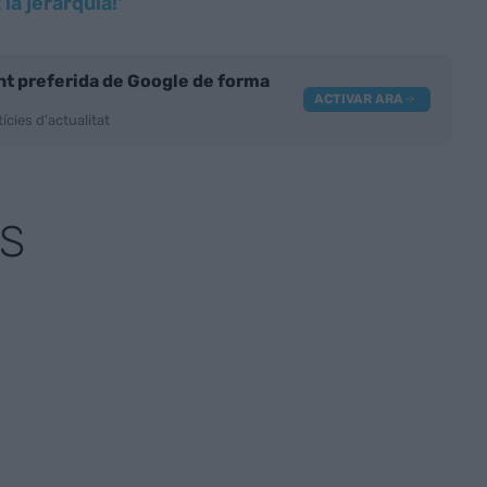
la jerarquia!'
nt preferida de Google de forma
ACTIVAR ARA
ícies d'actualitat
S