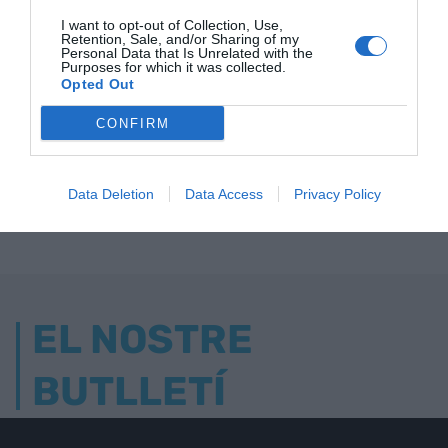
I want to opt-out of Collection, Use,
Retention, Sale, and/or Sharing of my
Personal Data that Is Unrelated with the
Purposes for which it was collected.
Opted Out
ELS MÉS LLEGITS
CONFIRM
Data Deletion
Data Access
Privacy Policy
AVUI DESTAQUEM
EL NOSTRE
BUTLLETÍ