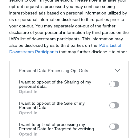
section to confirm your selection. Please note that after your
opt-out request is processed you may continue seeing
interest-based ads based on personal information utilized by
us or personal information disclosed to third parties prior to
RELACIONADES
your opt-out. You may separately opt-out of the further
disclosure of your personal information by third parties on the
IAB’s list of downstream participants. This information may
also be disclosed by us to third parties on the
IAB’s List of
Downstream Participants
that may further disclose it to other
third parties.
Personal Data Processing Opt Outs
I want to opt-out of the Sharing of my
personal data.
Applus compra
Applus Idiada vol
Applus eleva
Opted In
Talon Test
construir
guanys i arri
Laboratories
l'alternativa al
acord per
I want to opt-out of the Sale of my
Personal Data.
Logis Penedès
refinançar e
Opted In
I want to opt-out of processing my
Personal Data for Targeted Advertising.
Opted In