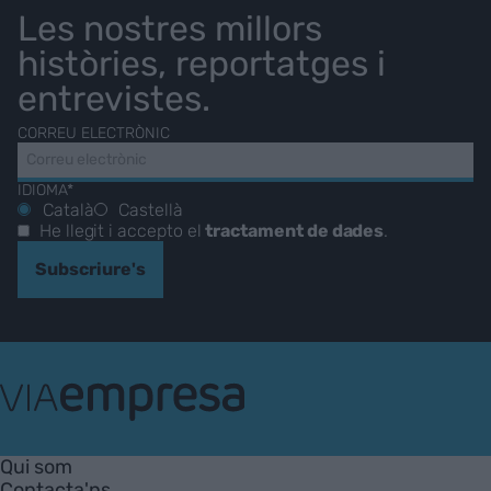
Les nostres millors
històries, reportatges i
entrevistes.
CORREU ELECTRÒNIC
IDIOMA*
Català
Castellà
He llegit i accepto el
tractament de dades
.
Subscriure's
VIA
Empresa
Qui som
Contacta'ns