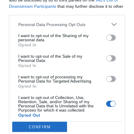
also be disclosed by us to third parties on the
IAB’s List of
obstaculitzen el talent i les ganes de crear.
Downstream Participants
that may further disclose it to other
third parties.
Oportunitats i tendències
Personal Data Processing Opt Outs
I want to opt-out of the Sharing of my
L'ecosistema de la inversió en startups està en
personal data.
Opted In
constant evolució, com ho està el talent que el
genera. Cal tenir en el radar les noves tecnologies
I want to opt-out of the Sale of my
Personal Data.
emergents com la IA generativa, empreses
Opted In
emergents d'impacte social positiu i que, al seu
I want to opt-out of processing my
torn, més empreses creen els seus propis fons
Personal Data for Targeted Advertising.
Opted In
d'inversió, assegurant-se disposar d'actius en
constant creixement i diversificant inversions.
I want to opt-out of Collection, Use,
Retention, Sale, and/or Sharing of my
Personal Data that Is Unrelated with the
Purposes for which it was collected.
Opted Out
Afegir
VIA Empresa
com a font preferida de
Google de forma gratuïta
CONFIRM
Estigues informat amb les últimes notícies d'actualitat
ACTIVAR ARA