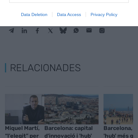
Data Deletion
Data Access
Privacy Policy
RELACIONADES
Miquel Martí,
Barcelona: capital
Barcelona, c
“l’elegit” per
d'innovació i 'hub'
'hub' més gr