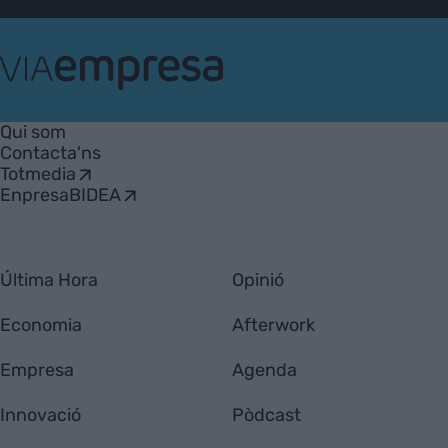
VIA
Empresa
Qui som
Contacta'ns
Totmedia
EnpresaBIDEA
Última Hora
Opinió
Economia
Afterwork
Empresa
Agenda
Innovació
Pòdcast