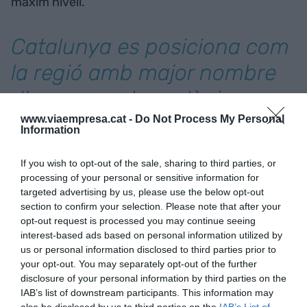
màxim nivell.
Catalunya es posiciona com
la regió amb major nombre
d'empreses tecnològiques
actives, amb un total de
www.viaempresa.cat -
Do Not Process My Personal
Information
2.064
If you wish to opt-out of the sale, sharing to third parties, or
processing of your personal or sensitive information for
Ara bé, com en tot, sempre hi ha un risc en les
targeted advertising by us, please use the below opt-out
inversions en aquest tipus d’empreses. Cal
section to confirm your selection. Please note that after your
opt-out request is processed you may continue seeing
sondejar bé l'alta taxa de fracàs, perquè no totes
interest-based ads based on personal information utilized by
les empreses emergents aconsegueixen
us or personal information disclosed to third parties prior to
sobreviure, integrar-se en estructures
your opt-out. You may separately opt-out of the further
disclosure of your personal information by third parties on the
corporatives i això sempre és un desafiament;
IAB’s list of downstream participants. This information may
regulacions i normatives que més que facilitar,