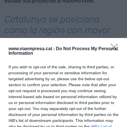
escalar sus proyectos al máximo nivel.
Catalunya se posiciona
como la región con mayor
número de empresas
www.viaempresa.cat -
Do Not Process My Personal
tecnológicas activas, con un
Information
total de 2.064
If you wish to opt-out of the sale, sharing to third parties, or
processing of your personal or sensitive information for
Ahora bien, como en todo, siempre hay un riesgo
targeted advertising by us, please use the below opt-out
section to confirm your selection. Please note that after your
en las inversiones en este tipo de empresas. Es
opt-out request is processed you may continue seeing
necesario sondear bien la alta tasa de fracaso,
interest-based ads based on personal information utilized by
porque no todas las empresas emergentes logran
us or personal information disclosed to third parties prior to
sobrevivir, integrarse en estructuras corporativas
your opt-out. You may separately opt-out of the further
disclosure of your personal information by third parties on the
y eso siempre es un desafío; regulaciones y
IAB’s list of downstream participants. This information may
normativas que más que facilitar, obstaculizan el
also be disclosed by us to third parties on the
IAB’s List of