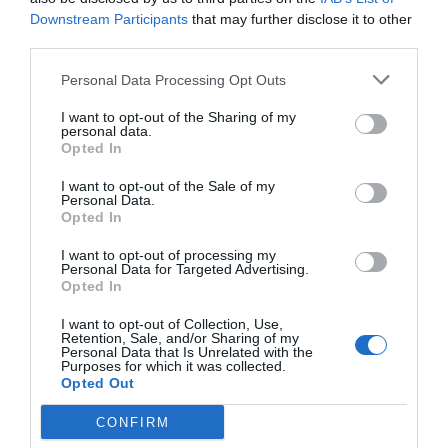
talento y las ganas de crear.
Downstream Participants
that may further disclose it to other
third parties.
Oportunidades y
Personal Data Processing Opt Outs
tendencias
I want to opt-out of the Sharing of my
personal data.
Opted In
El ecosistema de la inversión en startups está en
I want to opt-out of the Sale of my
constante evolución, como lo está el talento que
Personal Data.
Opted In
lo genera. Hay que tener en el radar las nuevas
tecnologías emergentes como la IA generativa,
I want to opt-out of processing my
Personal Data for Targeted Advertising.
empresas emergentes de impacto social positivo
Opted In
y que, a su vez, más empresas crean sus propios
I want to opt-out of Collection, Use,
fondos de inversión, asegurándose disponer de
Retention, Sale, and/or Sharing of my
Personal Data that Is Unrelated with the
activos en constante crecimiento y diversificando
Purposes for which it was collected.
inversiones.
Opted Out
CONFIRM