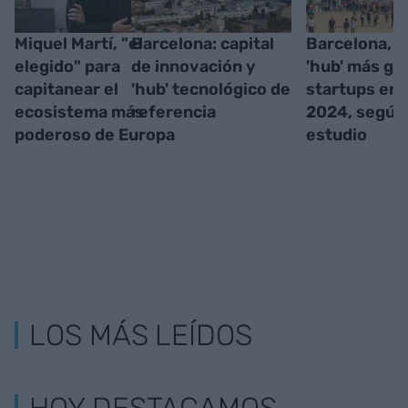
Miquel Martí, "el
Barcelona: capital
Barcelona, e
elegido" para
de innovación y
'hub' más gr
capitanear el
'hub' tecnológico de
startups en 
ecosistema más
referencia
2024, según
poderoso de Europa
estudio
LOS MÁS LEÍDOS