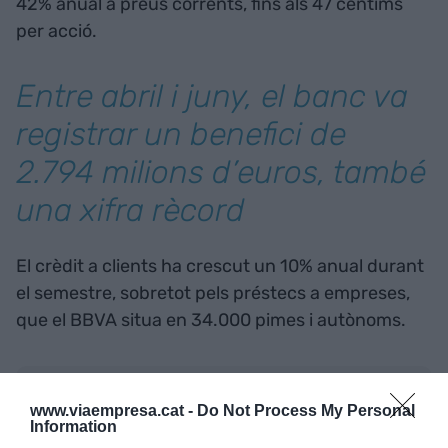
42% anual a preus corrents, fins als 47 cèntims
per acció.
Entre abril i juny, el banc va
registrar un benefici de
2.794 milions d’euros, també
una xifra rècord
El crèdit a clients ha crescut un 10% anual durant
el semestre, sobretot pels préstecs a empreses,
que el BBVA situa en 34.000 pimes i autònoms.
Afegir
VIA Empresa
com a font preferida de
Google de forma gratuïta
www.viaempresa.cat -
Do Not Process My Personal
Information
Estigues informat amb les últimes notícies d'actualitat
ACTIVAR ARA