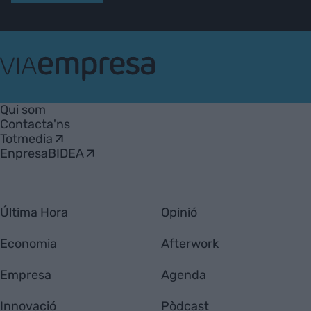
VIA
Empresa
Qui som
Contacta'ns
Totmedia
EnpresaBIDEA
Última Hora
Opinió
Economia
Afterwork
Empresa
Agenda
Innovació
Pòdcast