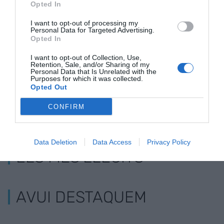
Opted In
resultats del
informació "c
Sabadell i no
transparent 
I want to opt-out of processing my
Personal Data for Targeted Advertising.
elevarà l'oferta de
completa" s
Opted In
l'opa
l'opa a la jun
I want to opt-out of Collection, Use,
Retention, Sale, and/or Sharing of my
Personal Data that Is Unrelated with the
Purposes for which it was collected.
Opted Out
CONFIRM
Data Deletion
Data Access
Privacy Policy
ELS MÉS LLEGITS
AVUI DESTAQUEM