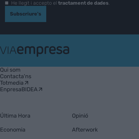
He llegit i accepto el
tractament de dades
.
Subscriure's
VIA
Empresa
Qui som
Contacta'ns
Totmedia
EnpresaBIDEA
Última Hora
Opinió
Economia
Afterwork