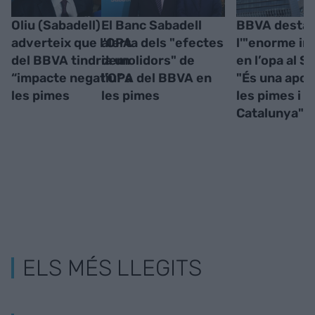
Oliu (Sabadell)
El Banc Sabadell
BBVA desta
adverteix que l'OPA
alerta dels "efectes
l'"enorme in
del BBVA tindria un
demolidors" de
en l’opa al S
“impacte negatiu” a
l'OPA del BBVA en
"És una apos
les pimes
les pimes
les pimes i
Catalunya"
ELS MÉS LLEGITS