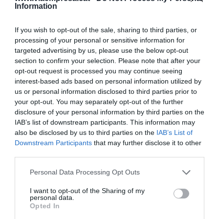
bondats de l'OPA als accionistes del Sabadell.
Information
Ballester i Panés celebren
If you wish to opt-out of the sale, sharing to third parties, or
processing of your personal or sensitive information for
l'acord
targeted advertising by us, please use the below opt-out
section to confirm your selection. Please note that after your
opt-out request is processed you may continue seeing
De fet, durant la trobada, Ballester ha destacat
interest-based ads based on personal information utilized by
que aquesta col·laboració "reforça l'aposta del
us or personal information disclosed to third parties prior to
BBVA per Catalunya, on el banc continua
your opt-out. You may separately opt-out of the further
disclosure of your personal information by third parties on the
treballant per donar un suport directe a les pimes
IAB’s list of downstream participants. This information may
com a motor que són de l'economia local i un
also be disclosed by us to third parties on the
IAB’s List of
factor essencial per a la creació d'ocupació i la
Downstream Participants
that may further disclose it to other
third parties.
innovació empresarial”. Per la seva banda, Panés
ha recordat que “una de les funcions de la nostra
Personal Data Processing Opt Outs
patronal és que les empreses, sobretot
I want to opt-out of the Sharing of my
microempreses i pimes, puguin accedir a
personal data.
Opted In
finançament per poder desenvolupar la seva