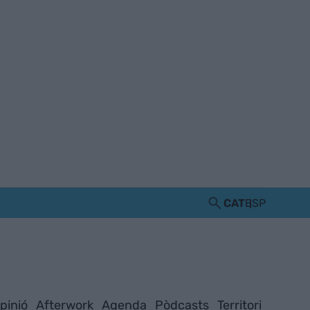
CAT
ESP
pinió
Afterwork
Agenda
Pòdcasts
Territori