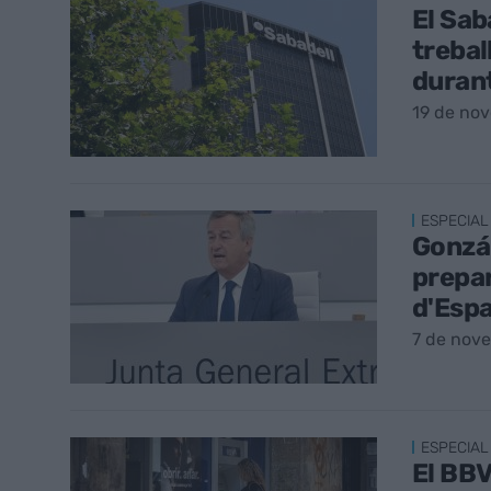
El Sab
trebal
durant
19 de no
ESPECIAL
Gonzál
prepar
d'Esp
7 de nov
ESPECIAL
El BBV