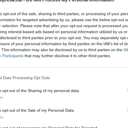
bre de 2025
to opt-out of the sale, sharing to third parties, or processing of your per
formation for targeted advertising by us, please use the below opt-out s
r selection. Please note that after your opt-out request is processed y
eing interest-based ads based on personal information utilized by us or
disclosed to third parties prior to your opt-out. You may separately opt-
 BANC SABADELL I BBVA
isteri d'Economia espanyol cedirà el
losure of your personal information by third parties on the IAB’s list of
. This information may also be disclosed by us to third parties on the
IA
l de la Llei d'OPA al Banc d'Espanya
Participants
that may further disclose it to other third parties.
bre de 2025
l Data Processing Opt Outs
o opt-out of the Sharing of my personal data.
DEL DIA
In
adell i el BBVA pugen entre un 3% i un
o opt-out of the Sale of my Personal Data.
a borsa després de l'OPA fallida
In
bre de 2025
to opt-out of processing my Personal Data for Targeted