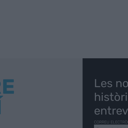
RE
Les no
històr
Í
entrev
CORREU ELECTRÒ