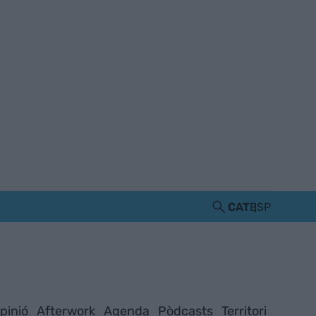
CAT
ESP
pinió
Afterwork
Agenda
Pòdcasts
Territori