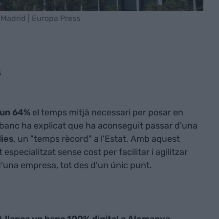
a Madrid | Europa Press
5
 un 64%
el temps mitjà necessari per posar en
 banc ha explicat que ha aconseguit passar d'una
dies
, un "temps rècord" a l'Estat. Amb aquest
especialitzat sense cost per facilitar i agilitzar
d'una empresa, tot des d'un únic punt.
 llança un banc 100% digital a Alemanya