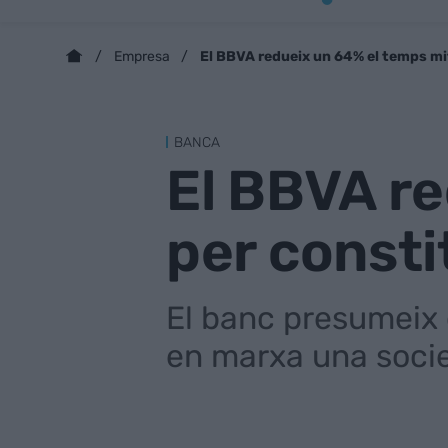
El BBVA redueix un 64% el temps mit
Empresa
BANCA
El BBVA re
per consti
El banc presumeix d
en marxa una socie