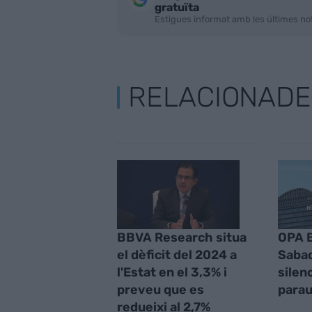
gratuïta
Estigues informat amb les últimes not
RELACIONADE
BBVA Research situa
OPA 
el dèficit del 2024 a
Sabad
l'Estat en el 3,3% i
silen
preveu que es
parau
redueixi al 2,7%