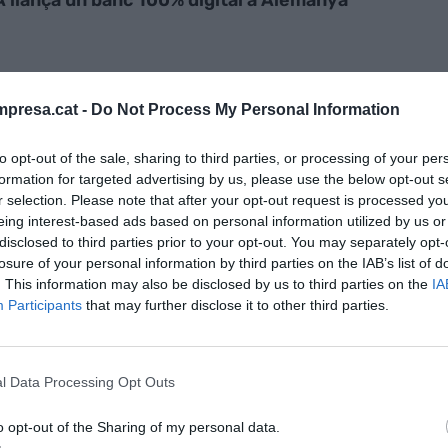
presa.cat -
Do Not Process My Personal Information
to opt-out of the sale, sharing to third parties, or processing of your per
ticipació en el procés és total: comença des del
formation for targeted advertising by us, please use the below opt-out s
r selection. Please note that after your opt-out request is processed y
inal de l'escriptura, i la seva intervenció
eing interest-based ads based on personal information utilized by us or
i digitalitzar els tràmits. De fet, els clients poden
disclosed to third parties prior to your opt-out. You may separately opt-
ns dels notaris.
losure of your personal information by third parties on the IAB’s list of
. This information may also be disclosed by us to third parties on the
IA
Participants
that may further disclose it to other third parties.
ha aconseguit gràcies a una revisió integral de
ura de compte al BBVA, clau per a l'arrencada de
gràcies a la col·laboració directa amb els assessors
l Data Processing Opt Outs
ronitzats amb les oficines del banc.
o opt-out of the Sharing of my personal data.