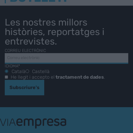
Les nostres millors
històries, reportatges i
entrevistes.
CORREU ELECTRÒNIC
IDIOMA*
Català
Castellà
He llegit i accepto el
tractament de dades
.
Subscriure's
VIA