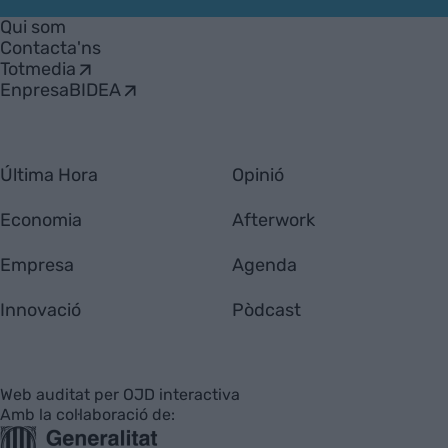
Empresa
Qui som
Contacta'ns
Totmedia
EnpresaBIDEA
Última Hora
Opinió
Economia
Afterwork
Empresa
Agenda
Innovació
Pòdcast
Web auditat per OJD interactiva
Amb la col·laboració de: