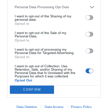
Personal Data Processing Opt Outs
I want to opt-out of the Sharing of my
personal data.
Opted In
RELACIONADES
I want to opt-out of the Sale of my
Personal Data.
Opted In
I want to opt-out of processing my
Personal Data for Targeted Advertising.
Opted In
I want to opt-out of Collection, Use,
Retention, Sale, and/or Sharing of my
Personal Data that Is Unrelated with the
Quan la tecnologia
Ibercaja aposta per
Ibercaja inc
Purposes for which it was collected.
Opted Out
no ho és tot
Catalunya amb
el seu benefi
l'obertura de 4
fins als 109
CONFIRM
oficines i 40 llocs
de feina
Data Deletion
Data Access
Privacy Policy