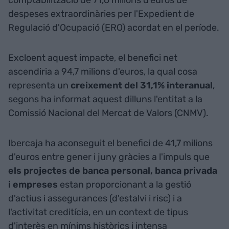
comptabilització de 71,6 milions d'euros de
despeses extraordinàries per l'Expedient de
Regulació d'Ocupació (ERO) acordat en el període.
Excloent aquest impacte, el benefici net
ascendiria a 94,7 milions d'euros, la qual cosa
representa un
creixement del 31,1% interanual
,
segons ha informat aquest dilluns l'entitat a la
Comissió Nacional del Mercat de Valors (CNMV).
Ibercaja ha aconseguit el benefici de 41,7 milions
d'euros entre gener i juny gràcies a l'impuls que
els projectes de banca personal, banca privada
i empreses
estan proporcionant a la gestió
d'actius i assegurances (d'estalvi i risc) i a
l'activitat creditícia, en un context de tipus
d'interès en mínims històrics i intensa