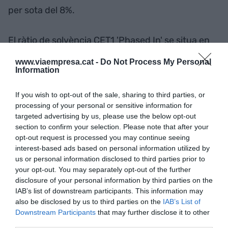
per sota del 8%.
El ràtio de solvència CET1 'Phased In' se situa en
l'11,1%, enfront del requeriment regulatori del
www.viaempresa.cat -
Do Not Process My Personal
7,25%, després d'haver
amortitzat
Information
anticipadament 224 milions d'euros
corresponents a l'últim tram de les ajudes
If you wish to opt-out of the sale, sharing to third parties, or
processing of your personal or sensitive information for
concedides a Caixa3.
targeted advertising by us, please use the below opt-out
section to confirm your selection. Please note that after your
opt-out request is processed you may continue seeing
Afegir
VIA Empresa
com a font preferida de
interest-based ads based on personal information utilized by
Google de forma gratuïta
us or personal information disclosed to third parties prior to
Estigues informat amb les últimes notícies d'actualitat
your opt-out. You may separately opt-out of the further
ACTIVAR ARA
disclosure of your personal information by third parties on the
IAB’s list of downstream participants. This information may
also be disclosed by us to third parties on the
IAB’s List of
Downstream Participants
that may further disclose it to other
third parties.