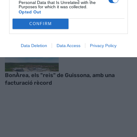
Personal Data that Is Unrelated with the
Purposes for which it was collected.
Opted Out
RELACIONADES
CONFIRM
Data Deletion
Data Access
Privacy Policy
BonÀrea, els "reis" de Guissona, amb una
facturació rècord