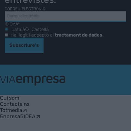
CORREU ELECTRÒNIC
IDIOMA*
Català
Castellà
He llegit i accepto el
tractament de dades
.
Subscriure's
VIA
Empresa
Qui som
Contacta'ns
Totmedia
EnpresaBIDEA