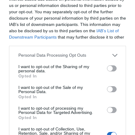
us or personal information disclosed to third parties prior to
Les principals empreses de BonÀrea Agrupa són
your opt-out. You may separately opt-out of the further
disclosure of your personal information by third parties on the
BonÀrea Cooperativa, BonÀrea Corporación i
IAB’s list of downstream participants. This information may
CaixaGuissona. El grup va tancar el 2022 amb
also be disclosed by us to third parties on the
IAB’s List of
una facturació rècord de 2.822 milions d'euros i
Downstream Participants
that may further disclose it to other
third parties.
dona feina a 6.200 persones.
Personal Data Processing Opt Outs
Afegir
VIA Empresa
com a font preferida de
I want to opt-out of the Sharing of my
personal data.
Google de forma gratuïta
Opted In
Estigues informat amb les últimes notícies d'actualitat
ACTIVAR ARA
I want to opt-out of the Sale of my
Personal Data.
Opted In
I want to opt-out of processing my
Personal Data for Targeted Advertising.
Opted In
I want to opt-out of Collection, Use,
Retention, Sale, and/or Sharing of my