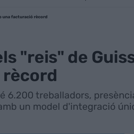
b una facturació rècord
ls "reis" de Gui
 rècord
té 6.200 treballadors, presènc
amb un model d'integració úni