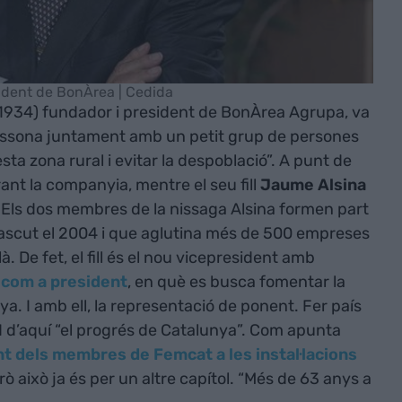
ident de BonÀrea | Cedida
1934) fundador i president de BonÀrea Agrupa, va
issona juntament amb un petit grup de persones
ta zona rural i evitar la despoblació”. A punt de
rant la companyia, mentre el seu fill
Jaume Alsina
. Els dos membres de la nissaga Alsina formen part
nascut el 2004 i que aglutina més de 500 empreses
 De fet, el fill és el nou vicepresident amb
) com a president
, en què es busca fomentar la
nya. I amb ell, la representació de ponent. Fer país
I d’aquí “el progrés de Catalunya”. Com apunta
nt dels membres de Femcat a les instal·lacions
ò això ja és per un altre capítol. “Més de 63 anys a