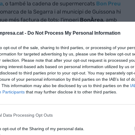
ia
, o també la cadena de supermercats
Bon Preu
 comarca de la Segarra i al municipi de Guissona hi
que més factura de tots: l'imperi
BonÀrea,
amb
s en beneficis. Aparcaments plens de cotxes,
presa.cat -
Do Not Process My Personal Information
ris amunt i avall d'una indústria única a un poble
bolquen en massa a les fàbriques de la cadena
to opt-out of the sale, sharing to third parties, or processing of your per
 lligam de la comunitat ucraïnesa.
formation for targeted advertising by us, please use the below opt-out s
r selection. Please note that after your opt-out request is processed y
eing interest-based ads based on personal information utilized by us or
astís” de València, BonÀrea és l'"emblema lleidatà"
disclosed to third parties prior to your opt-out. You may separately opt-
upermercats, "ho produeix tot", mentre la
losure of your personal information by third parties on the IAB’s list of
. This information may also be disclosed by us to third parties on the
IA
ent a
Guissona
. Un municipi de 7.500 habitants -a
Participants
that may further disclose it to other third parties.
què la meitat de la població és nouvinguda durant
resència, centenars d'ucraïnesos durant els
gut saber
VIA Empresa
, un de cada set habitants
l Data Processing Opt Outs
es nombroses banderes del país als balcons de la
a amb Rússia. Ni l’alcalde ni la principal companyia
o opt-out of the Sharing of my personal data.