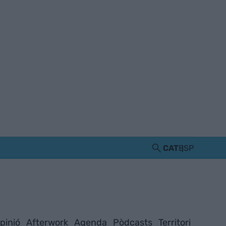
CAT
ESP
pinió
Afterwork
Agenda
Pòdcasts
Territori