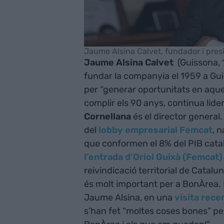
Jaume Alsina Calvet, fundador i pres
Jaume Alsina Calvet
(Guissona, 
fundar la companyia el 1959 a Gu
per “generar oportunitats en aques
complir els 90 anys, continua lide
Cornellana
és el director general
del
lobby empresarial Femcat
, 
que conformen el 8% del PIB català.
l’entrada d’Oriol Guixà (Femcat
reivindicació territorial de Catalu
és molt important per a BonÀrea. 
Jaume Alsina, en una
visita rece
s’han fet “moltes coses bones” per