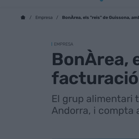
BonÀrea, els "reis" de Guissona, am
Empresa
EMPRESA
BonÀrea, e
facturació
El grup alimentari 
Andorra, i compta 