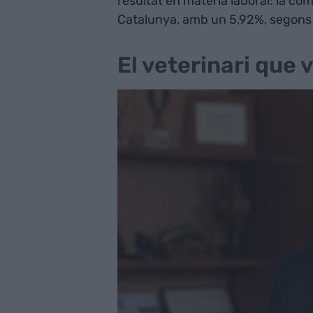
resultat en matèria laboral: la co
Catalunya, amb un 5,92%, segons 
El veterinari que