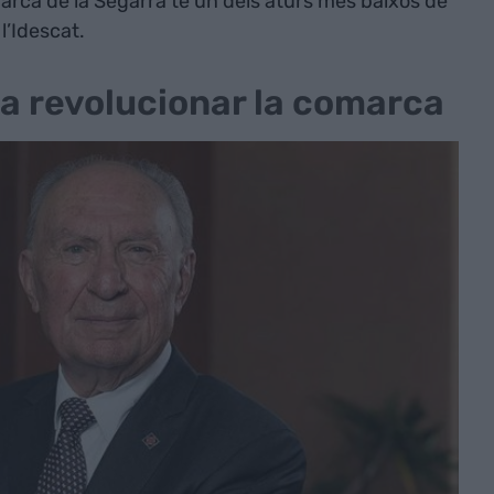
marca de la Segarra té un dels aturs més baixos de
l’Idescat.
 va revolucionar la comarca