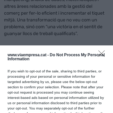
altres àrees relacionades amb la gestió del
comerç per fer-lo eficient i incrementar el tiquet
mitjà. Una transformació que no veu com un
problema, sinó com “una victòria en el sentit de
guanyar llocs de treball qualificats”.
Beltran veu la transformació
www.viaempresa.cat -
Do Not Process My Personal
de l’ocupació com “una
Information
victòria en el sentit de
If you wish to opt-out of the sale, sharing to third parties, or
guanyar llocs de treball
processing of your personal or sensitive information for
targeted advertising by us, please use the below opt-out
qualificats”
section to confirm your selection. Please note that after your
opt-out request is processed you may continue seeing
interest-based ads based on personal information utilized by
Per això l’experta veu encertada la proposta de
us or personal information disclosed to third parties prior to
your opt-out. You may separately opt-out of the further
tudecora.com si l’objectiu és convertir el nou