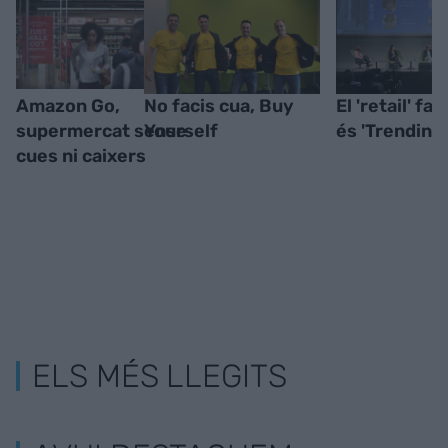
Amazon Go,
No facis cua, Buy
El 'retail' fa i
supermercat sense
Yourself
és 'Trending 
cues ni caixers
ELS MÉS LLEGITS