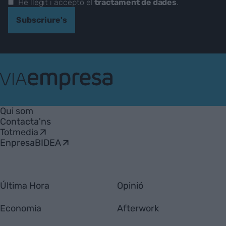
He llegit i accepto el
tractament de dades
.
Subscriure's
VIA
Empresa
Qui som
Contacta'ns
Totmedia
EnpresaBIDEA
Última Hora
Opinió
Economia
Afterwork