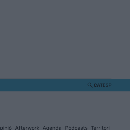
CAT
ESP
pinió
Afterwork
Agenda
Pòdcasts
Territori