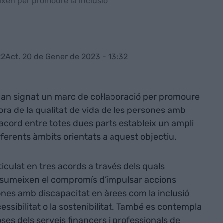
xen per promoure la inclusió
22
Act. 20 de Gener de 2023 - 13:32
an signat un marc de col·laboració per promoure
illora de la qualitat de vida de les persones amb
L’acord entre totes dues parts estableix un ampli
ferents àmbits orientats a aquest objectiu.
ticulat en tres acords a través dels quals
ssumeixen el compromís d’impulsar accions
ones amb discapacitat en àrees com la inclusió
ccessibilitat o la sostenibilitat. També es contempla
oses dels serveis financers i professionals de