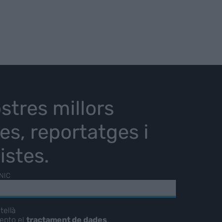
stres millors
ies, reportatges i
istes.
NIC
tellà
cepto el
tractament de dades
.