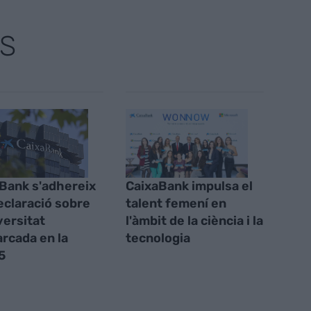
S
Bank s'adhereix
CaixaBank impulsa el
declaració sobre
talent femení en
versitat
l'àmbit de la ciència i la
cada en la
tecnologia
5