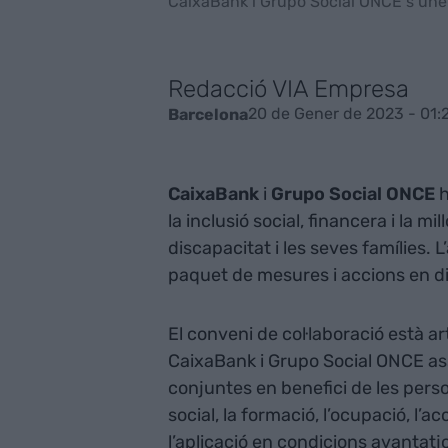
CaixaBank i Grupo Social ONCE s’unei
Redacció VIA Empresa
20 de Gener de 2023 - 01:
Barcelona
CaixaBank
i
Grupo Social ONCE
h
la inclusió social, financera i la m
discapacitat i les seves famílies. 
paquet de mesures i accions en di
El conveni de col·laboració està ar
CaixaBank i Grupo Social ONCE a
conjuntes en benefici de les pers
social, la formació, l’ocupació, l’a
l’aplicació en condicions avantatj