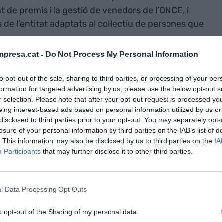
de premis i la gestió de venedors de l’ONCE, i
de l’entitat adaptats al col·lectiu de persones que
presa.cat -
Do Not Process My Personal Information
et a assessorar CaixaBank en tots aquells
to opt-out of the sale, sharing to third parties, or processing of your per
 desenvolupi per millorar l’atenció a col·lectius de
formation for targeted advertising by us, please use the below opt-out s
r selection. Please note that after your opt-out request is processed y
eing interest-based ads based on personal information utilized by us or
disclosed to third parties prior to your opt-out. You may separately opt-
nk,
Jaume Masana
, ha destacat que els acords
losure of your personal information by third parties on the IAB’s list of
romís de CaixaBank per la inclusió social, la
. This information may also be disclosed by us to third parties on the
IA
tat o la sostenibilitat. Estem convençuts que
Participants
that may further disclose it to other third parties.
ció amb el Grupo ONCE contribuirem a millorar la
·lectiu de persones”.
l Data Processing Opt Outs
ge Íniguez
, ha manifestat que “aquest acord
o opt-out of the Sharing of my personal data.
, una resposta conjunta a les necessitats que