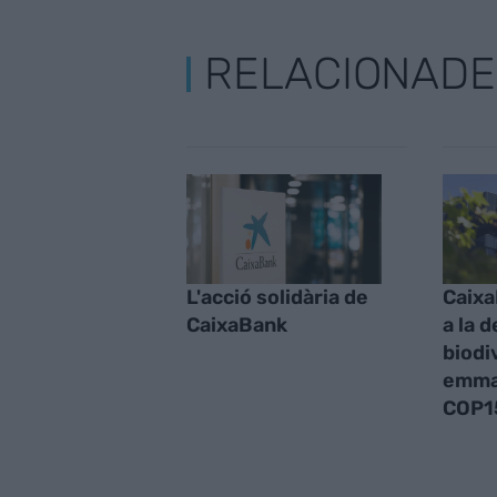
RELACIONADE
L'acció solidària de
Caixa
CaixaBank
a la 
biodi
emmar
COP1