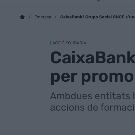
CaixaBank i Grupo Social ONCE s’un
Empresa
ACCIÓ SOLIDÀRIA
CaixaBank 
per promou
Ambdues entitats h
accions de formació