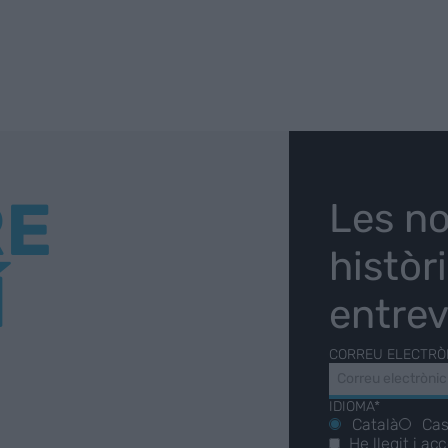
RE
Les no
històr
Í
entrev
CORREU ELECTRÒ
IDIOMA*
Català
Cas
He llegit i ac