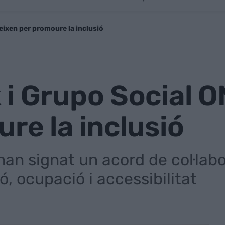
eixen per promoure la inclusió
i Grupo Social 
re la inclusió
an signat un acord de col·labo
, ocupació i accessibilitat