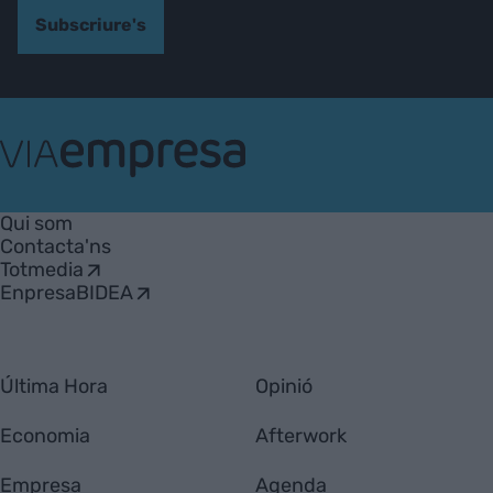
Subscriure's
VIA
Empresa
Qui som
Contacta'ns
Totmedia
EnpresaBIDEA
Última Hora
Opinió
Economia
Afterwork
Empresa
Agenda