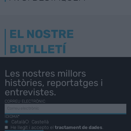
EL NOSTRE
BUTLLETÍ
Les nostres millors
històries, reportatges i
entrevistes.
CORREU ELECTRÒNIC
IDIOMA*
Català
Castellà
He llegit i accepto el
tractament de dades
.