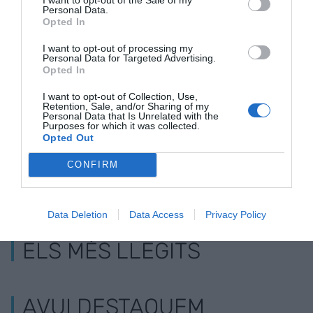
Personal Data.
Opted In
"Resultats bons en
L'ERO fa caure un
CaixaBank o
I want to opt-out of processing my
Personal Data for Targeted Advertising.
un any complex"
14% els beneficis de
pla per preju
Opted In
Caixabank
376 empleat
I want to opt-out of Collection, Use,
Retention, Sale, and/or Sharing of my
Personal Data that Is Unrelated with the
Purposes for which it was collected.
Opted Out
CONFIRM
Data Deletion
Data Access
Privacy Policy
ELS MÉS LLEGITS
AVUI DESTAQUEM