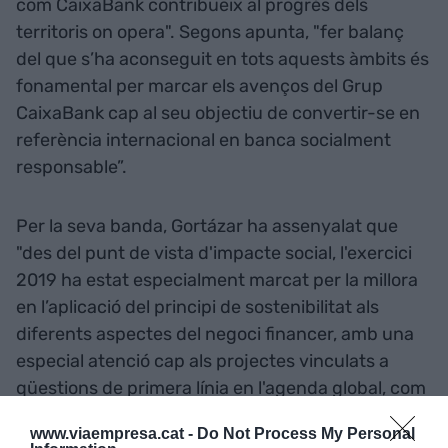
com CaixaBank contribueix al progrés dels
territoris on opera". Segons apunta, "fer balanç
del que s’ha aconseguit en tots aquests àmbits és
fonamental per marcar els avenços del Grup
CaixaBank cap al seu objectiu de convertir-se en
referència internacional en banca socialment
responsable”.
Per la seva banda, Gortázar ha assenyalat que
"des del punt de vista d'impacte social, l'exercici
2019 ha estat especialment marcat per la millora
en l’aplicació del principi de sostenibilitat als
diferents aspectes del negoci financer, amb una
especial atenció cap als projectes vinculats a
qüestions de primera línia en l'agenda global, com
la lluita contra la pobresa i el canvi climàtic".
www.viaempresa.cat -
Do Not Process My Personal