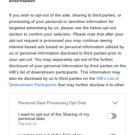
Information
Afegir
VIA Empresa
com a font preferida de
If you wish to opt-out of the sale, sharing to third parties, or
Google de forma gratuïta
processing of your personal or sensitive information for
Estigues informat amb les últimes notícies d'actualitat
targeted advertising by us, please use the below opt-out
ACTIVAR ARA
section to confirm your selection. Please note that after your
opt-out request is processed you may continue seeing
interest-based ads based on personal information utilized by
us or personal information disclosed to third parties prior to
your opt-out. You may separately opt-out of the further
disclosure of your personal information by third parties on the
IAB’s list of downstream participants. This information may
also be disclosed by us to third parties on the
IAB’s List of
Downstream Participants
that may further disclose it to other
third parties.
RELACIONADES
Personal Data Processing Opt Outs
I want to opt-out of the Sharing of my
personal data.
Opted In
I want to opt-out of the Sale of my