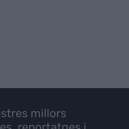
stres millors
ies, reportatges i