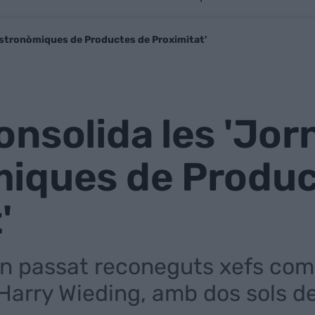
astronòmiques de Productes de Proximitat'
nsolida les 'Jor
iques de Produc
'
an passat reconeguts xefs co
 Harry Wieding, amb dos sols d