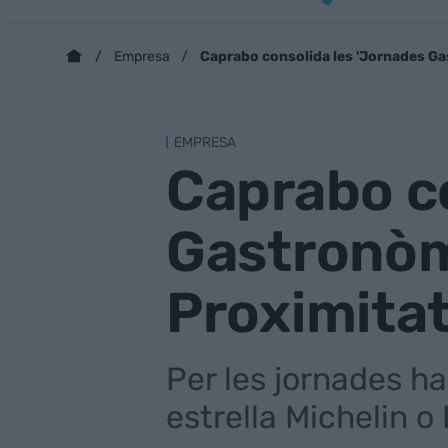
Caprabo consolida les 'Jornades G
Empresa
EMPRESA
Caprabo co
Gastronòm
Proximitat
Per les jornades h
estrella Michelin o