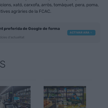
icions, xató, carxofa, arròs, tomàquet, pera, poma,
tives agràries de la FCAC.
nt preferida de Google de forma
ACTIVAR ARA
ícies d'actualitat
S