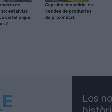
oposta de
Caprabo consolida les
bo: estalviar
vendes de productes
La cistella que
de proximitat
ora'
RE
Les no
històr