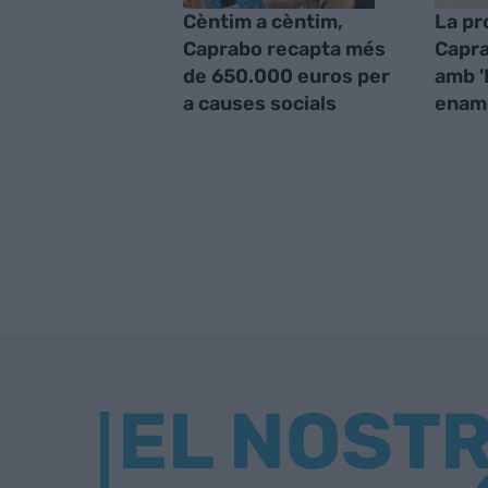
Cèntim a cèntim,
La pr
Caprabo recapta més
Capra
de 650.000 euros per
amb '
a causes socials
enam
EL NOST