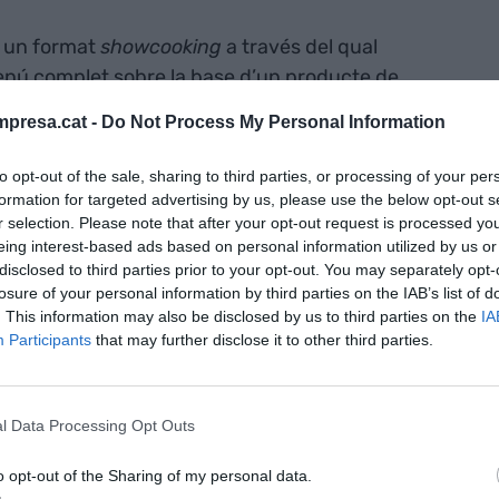
n un format
showcooking
a través del qual
enú complet sobre la base d’un producte de
lupa al
Xef
Caprabo
, un espai ubicat al
presa.cat -
Do Not Process My Personal Information
L’Illa Diagonal de Barcelona. És un format de
ndre el valor afegit dels productes de proximitat.
to opt-out of the sale, sharing to third parties, or processing of your per
formation for targeted advertising by us, please use the below opt-out s
r selection. Please note that after your opt-out request is processed y
t 6 edicions
eing interest-based ads based on personal information utilized by us or
disclosed to third parties prior to your opt-out. You may separately opt-
losure of your personal information by third parties on the IAB’s list of
 Productes de
. This information may also be disclosed by us to third parties on the
IA
Participants
that may further disclose it to other third parties.
l 2022
l Data Processing Opt Outs
a
o opt-out of the Sharing of my personal data.
s gastronòmiques han passat fins a 7 xefs de