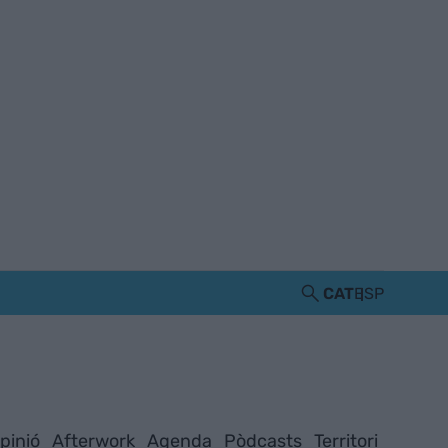
CAT
ESP
pinió
Afterwork
Agenda
Pòdcasts
Territori