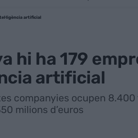
l·ligència artificial
ya hi ha 179 emp
ncia artificial
tes companyies ocupen 8.400 tr
350 milions d’euros