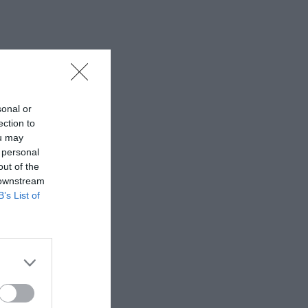
sonal or
ection to
ou may
 personal
out of the
 downstream
B’s List of