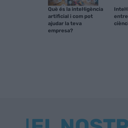
Què és la intel·ligència
Intel·
artificial i com pot
entre 
ajudar la teva
ciènc
empresa?
EL NOST