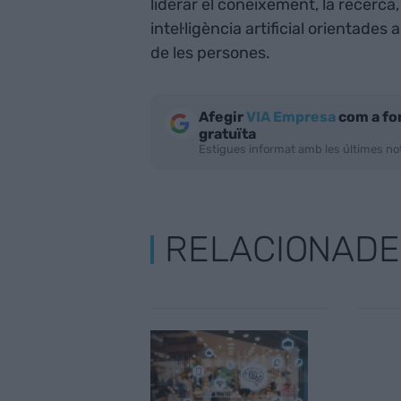
liderar el coneixement, la recerca,
intel·ligència artificial orientade
de les persones.
Afegir
VIA Empresa
com a fo
gratuïta
Estigues informat amb les últimes not
RELACIONADE