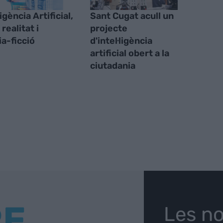
ligència Artificial,
Sant Cugat acull un
realitat i
projecte
ia-ficció
d'intel·ligència
artificial obert a la
ciutadania
RE
Les no