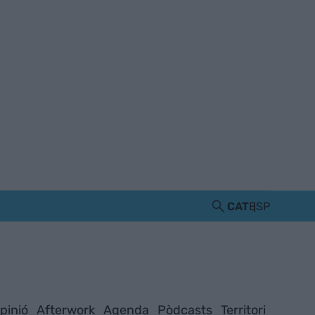
CAT
ESP
pinió
Afterwork
Agenda
Pòdcasts
Territori