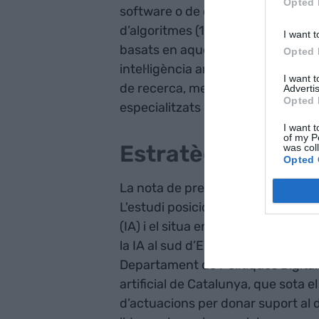
Opted 
software o de dispositius intel·lig
d’algoritmes (10,6%), en l’àmbit de
I want t
basats en aquestes tecnologies (3
Opted 
intel·ligència artificial a Catalun
I want 
de recerca, mentre que les princ
Advertis
Opted 
especialitzats en aquest àmbit i 
I want t
of my P
Estratègia de país 
was col
Opted 
La nota de premsa també parla de l'
L'estudi posiciona el país com un po
(IA) i el situa en una posició priv
la IA al sud d’Europa. Amb aquest 
Departament de Polítiques Digitals,
artificial de Catalunya, que sota 
d’actuacions per donar suport al 