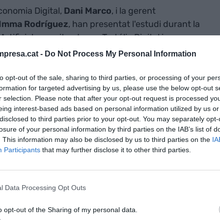
Economia Digital,
Dani Marco
, i la gerent
Imma Rodríguez
, han presentat l'estudi durant la
Artificial organitzada per Tertúlia Digital i
que ha inclòs una taula rodona amb
Carme Torras
,
presa.cat -
Do Not Process My Personal Information
itut de Robòtica (CSIC-UPC) de Barcelona i
Karina
ment d’Estadística i Investigació Operativa de la
to opt-out of the sale, sharing to third parties, or processing of your per
formation for targeted advertising by us, please use the below opt-out s
r selection. Please note that after your opt-out request is processed y
eing interest-based ads based on personal information utilized by us or
 empreses catalanes del sector de la intel·ligència
disclosed to third parties prior to your opt-out. You may separately opt-
losure of your personal information by third parties on the IAB’s list of
n sector jove, ja que el 71,5% d’empreses que s’hi
. This information may also be disclosed by us to third parties on the
IA
el 63% són startups. Tot i així, el 27% d’aquestes
Participants
that may further disclose it to other third parties.
que es tracta d’un àmbit amb potencial
at la Generalitat a través d'una nota de premsa.
l Data Processing Opt Outs
s empreses catalanes que ofereixen serveis vinculats
o opt-out of the Sharing of my personal data.
tan fonamentalment dedicades al desenvolupament de