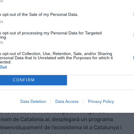
In
ents (74,9%), però també treballen en la creació
 la consultoria (10,6%) o són proveïdores de serveis
o opt-out of the Sale of my Personal Data.
,9%). A banda del sector empresarial, la
In
ya també es fomenta des dels centres tecnològics i
to opt-out of processing my Personal Data for Targeted
ipals universitats compten amb grups de recerca
ing.
In
comencen a oferir formació específica al respecte.
o opt-out of Collection, Use, Retention, Sale, and/or Sharing
ersonal Data that Is Unrelated with the Purposes for which it
en intel·ligència artificial
lected.
Out
ecosistema d’intel·ligència artificial català.
CONFIRM
l tecnològic mundial en intel·ligència artificial
ilegiada per liderar el desenvolupament i l’adopció de
Data Deletion
Data Access
Privacy Policy
objectiu, el Govern català, a través del
 està elaborant l’estratègia d’intel·ligència
el nom de Catalonia.ai, desplegarà un programa
desenvolupament de l’ecosistema IA a Catalunya i