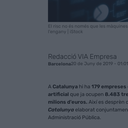
El risc no és només que les màquine
l'engany | iStock
Redacció VIA Empresa
20 de Juny de 2019 - 01:0
Barcelona
A
Catalunya
hi ha
179 empreses
artificial
que ja ocupen
8.483 tr
milions d’euros.
Així es desprèn d
Catalunya
elaborat conjuntament 
Administració Pública.