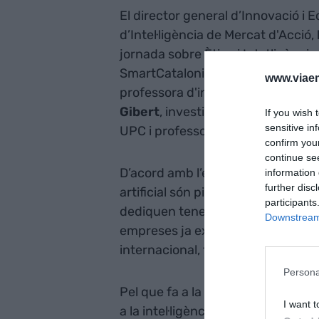
El director general d’Innovació i 
d’Intel·ligència de Mercat d'Acció,
jornada sobre Ètica i Intel·ligència 
SmartCatalonia al Palau Robert, 
www.viaem
professora d'investigació a l'Inst
Gibert
, investigadora del Departa
If you wish 
sensitive in
UPC i professora a la FIB.
confirm you
continue se
D’acord amb l’estudi, el 92% de les
information 
further disc
artificial són pimes. Es tracta d’u
participants
dediquen tenen menys de 10 anys i 
Downstream 
empreses ja exporten, de manera 
internacional, tal com ha comunic
Persona
Pel que fa a la seva activitat, le
I want t
a la intel·ligència artificial es