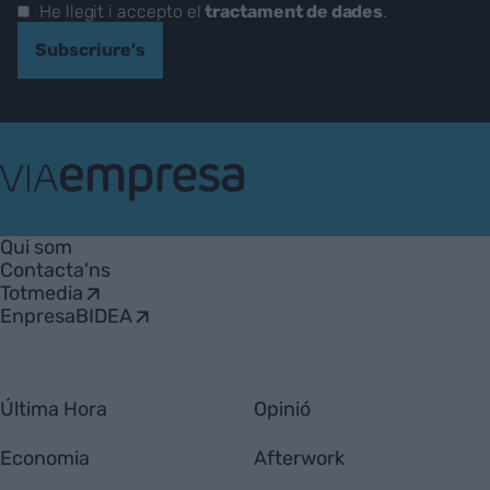
He llegit i accepto el
tractament de dades
.
Subscriure's
VIA
Empresa
Qui som
Contacta'ns
Totmedia
EnpresaBIDEA
Última Hora
Opinió
Economia
Afterwork