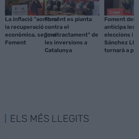
La inflació "aombra"
Foment es planta
Foment del T
la recuperació
contra el
anticipa les
econòmica, segons
"maltractament" de
eleccions i 
Foment
les inversions a
Sánchez Llib
Catalunya
tornarà a pr
ELS MÉS LLEGITS