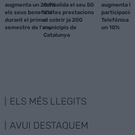
augmenta un 28,9%
consolida el seu 5G
augmenta la
els seus beneficis
d’altes prestacions
participació 
durant el primer
al cobrir ja 200
Telefónica a
semestre de l'any
municipis de
un 10%
Catalunya
ELS MÉS LLEGITS
AVUI DESTAQUEM