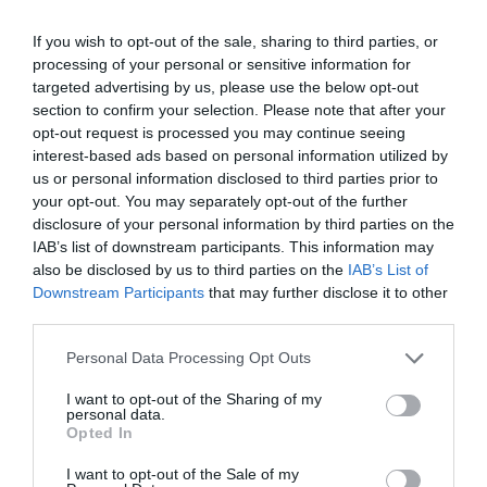
If you wish to opt-out of the sale, sharing to third parties, or
processing of your personal or sensitive information for
targeted advertising by us, please use the below opt-out
section to confirm your selection. Please note that after your
opt-out request is processed you may continue seeing
interest-based ads based on personal information utilized by
us or personal information disclosed to third parties prior to
your opt-out. You may separately opt-out of the further
disclosure of your personal information by third parties on the
IAB’s list of downstream participants. This information may
Alberto Núñez Feijóo, president del PP, durant un acte
also be disclosed by us to third parties on the
IAB’s List of
del partit | Europa Press
Downstream Participants
that may further disclose it to other
Un moviment d'aquestes característiques en una
third parties.
empresa tan gran com Telefónica, amb una
Personal Data Processing Opt Outs
capitalització d'uns 22.500 milions d'euros, no ha
deixat indiferent ningú. La primera reacció de
I want to opt-out of the Sharing of my
personal data.
l'oposició va ser de
Cuca Gamarra
, secretària
Opted In
general del Partit Popular (PP), qui va acusar
I want to opt-out of the Sale of my
Sánchez de "colonitzar" Telefónica el passat