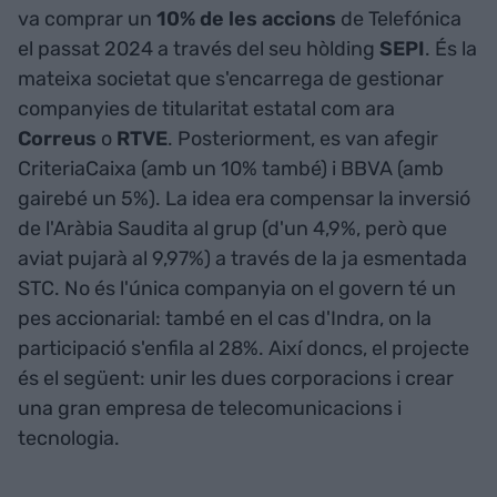
va comprar un
10% de les accions
de Telefónica
el passat 2024 a través del seu hòlding
SEPI
. És la
mateixa societat que s'encarrega de gestionar
companyies de titularitat estatal com ara
Correus
o
RTVE
. Posteriorment, es van afegir
CriteriaCaixa (amb un 10% també) i BBVA (amb
gairebé un 5%). La idea era compensar la inversió
de l'Aràbia Saudita al grup (d'un 4,9%, però que
aviat pujarà al 9,97%) a través de la ja esmentada
STC. No és l'única companyia on el govern té un
pes accionarial: també en el cas d'Indra, on la
participació s'enfila al 28%. Així doncs, el projecte
és el següent: unir les dues corporacions i crear
una gran empresa de telecomunicacions i
tecnologia.