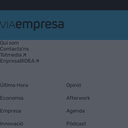
VIA
Empresa
Qui som
Contacta'ns
Totmedia
EnpresaBIDEA
Última Hora
Opinió
Economia
Afterwork
Empresa
Agenda
Innovació
Pòdcast