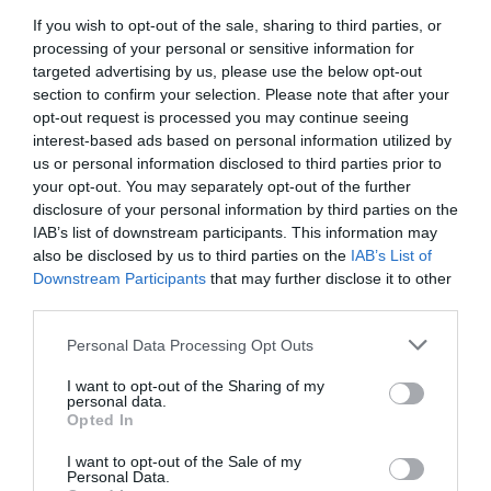
revalorat i no ha patit tant
. Sobretot després
If you wish to opt-out of the sale, sharing to third parties, or
processing of your personal or sensitive information for
que en els darrers anys de sequera el volum de
targeted advertising by us, please use the below opt-out
raïm ha baixat i els costos s'han mantingut: la
section to confirm your selection. Please note that after your
guerra de preus barats ha estat ferotge. "Això ha
opt-out request is processed you may continue seeing
fet que empreses molt grans del sector ho passin
interest-based ads based on personal information utilized by
us or personal information disclosed to third parties prior to
malament", indica Colet.
your opt-out. You may separately opt-out of the further
disclosure of your personal information by third parties on the
IAB’s list of downstream participants. This information may
Els caves prèmium han crescut, s'han posicionat
also be disclosed by us to third parties on the
IAB’s List of
bé, "i això és una bona notícia,
perquè és l'única
Downstream Participants
that may further disclose it to other
lliga on podem jugar nosaltres
", afirma l'enòleg.
third parties.
Personal Data Processing Opt Outs
De cara al futur, per Colet el més important és
I want to opt-out of the Sharing of my
"com expressar millor el territori". Quan hom ven la
personal data.
marca pròpia
"el consumidor de Nova York o
Opted In
Tòquio que seu a taula pugui experimentar i
I want to opt-out of the Sale of my
transportar-se al terreny on s'ha fet el vi que
Personal Data.