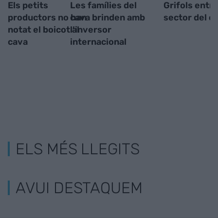
Els petits
Les famílies del
Grifols entra
productors no han
cava brinden amb
sector del c
notat el boicot al
l’inversor
cava
internacional
ELS MÉS LLEGITS
AVUI DESTAQUEM