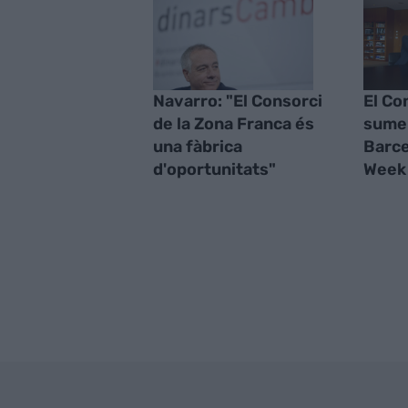
Navarro: "El Consorci
El Con
de la Zona Franca és
sumen
una fàbrica
Barce
d'oportunitats"
Week