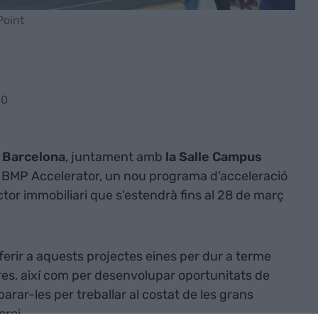
Point
50
e Barcelona
, juntament amb
la Salle Campus
l BMP Accelerator, un nou programa d'acceleració
or immobiliari que s'estendrà fins al 28 de març
ferir a aquests projectes eines per dur a terme
res, així com per desenvolupar oportunitats de
arar-les per treballar al costat de les grans
orci.