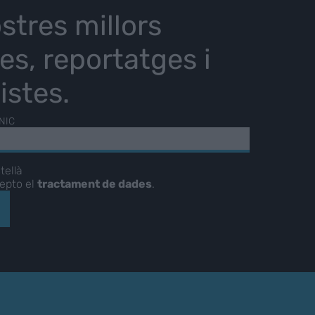
stres millors
ies, reportatges i
istes.
NIC
tellà
cepto el
tractament de dades
.