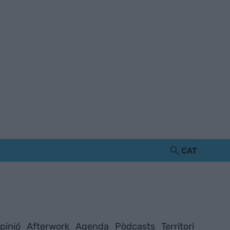
CAT
pinió
Afterwork
Agenda
Pòdcasts
Territori