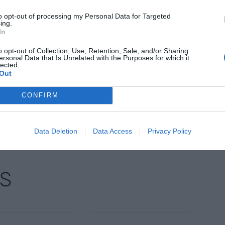
qué
.
to opt-out of processing my Personal Data for Targeted
ing.
In
 d'Estat del Consorci,
Pere Navarro
, ha destacat la
o opt-out of Collection, Use, Retention, Sale, and/or Sharing
est tipus de projectes "com a eina de
ersonal Data that Is Unrelated with the Purposes for which it
lected.
da amb la innovació i el compromís social".
Out
CONFIRM
nt preferida de Google de forma
ACTIVAR ARA
ícies d'actualitat
Data Deletion
Data Access
Privacy Policy
S