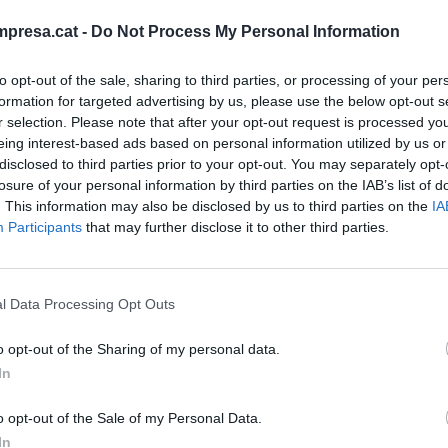
presa.cat -
Do Not Process My Personal Information
pants en aquest programa d'acceleració són 1001
richblock, Datés, Majordom, Nested, PropCrowd,
to opt-out of the sale, sharing to third parties, or processing of your per
formation for targeted advertising by us, please use the below opt-out s
r selection. Please note that after your opt-out request is processed y
eing interest-based ads based on personal information utilized by us or
r part de l'àrea de Proptech del
Barcelona
disclosed to third parties prior to your opt-out. You may separately opt-
losure of your personal information by third parties on the IAB’s list of
facturació total de 675.500 euros i compten amb
. This information may also be disclosed by us to third parties on the
IA
Participants
that may further disclose it to other third parties.
 companyies participants rebran assessoria i
empreses del sector immobiliari com Anticipa,
l Data Processing Opt Outs
Neinor, Shibsted Spain, Tinsa i JLL Real Estigues.
o opt-out of the Sharing of my personal data.
In
sari perquè permet connectar empreses madures
tivas de les empreses emergents, la qual cosa ens
o opt-out of the Sale of my Personal Data.
In
 dos mons", ha explicat el president executiu de La