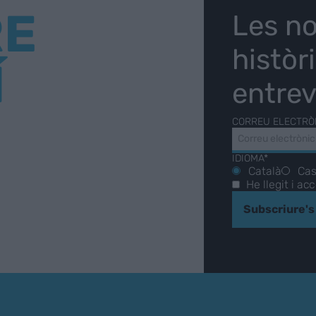
RE
Les no
històr
Í
entrev
CORREU ELECTRÒ
IDIOMA*
Català
Cas
He llegit i ac
Subscriure's