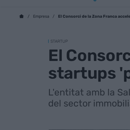
El Consorci de la Zona Franca accel
Empresa
STARTUP
El Consorc
startups '
L'entitat amb la S
del sector immobili