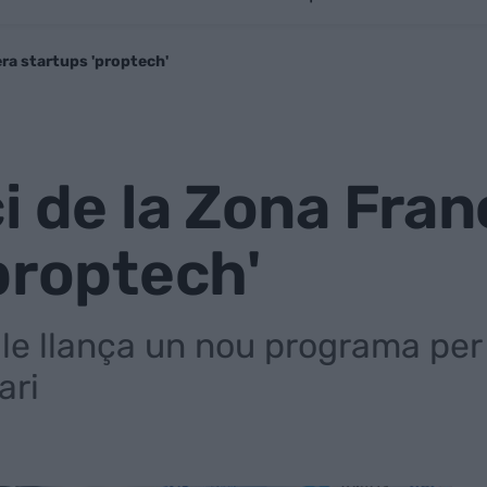
era startups 'proptech'
i de la Zona Fran
proptech'
alle llança un nou programa p
ari