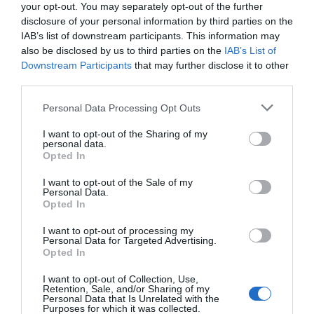
your opt-out. You may separately opt-out of the further
disclosure of your personal information by third parties on the
IAB’s list of downstream participants. This information may
also be disclosed by us to third parties on the
IAB’s List of
Downstream Participants
that may further disclose it to other
La Generalitat
Blanca Sorigué,
Blanca Sori
third parties.
investigarà el
nova
(CZFB): "Al 
Personal Data Processing Opt Outs
districte
vicepresidenta de
no vivim del
administratiu de la
l'Associació Mundial
impostos de
I want to opt-out of the Sharing of my
personal data.
Zona Franca
de Zones Franques
Opted In
I want to opt-out of the Sale of my
Personal Data.
Opted In
I want to opt-out of processing my
Personal Data for Targeted Advertising.
Opted In
I want to opt-out of Collection, Use,
Retention, Sale, and/or Sharing of my
ELS MÉS LLEGITS
Personal Data that Is Unrelated with the
Purposes for which it was collected.