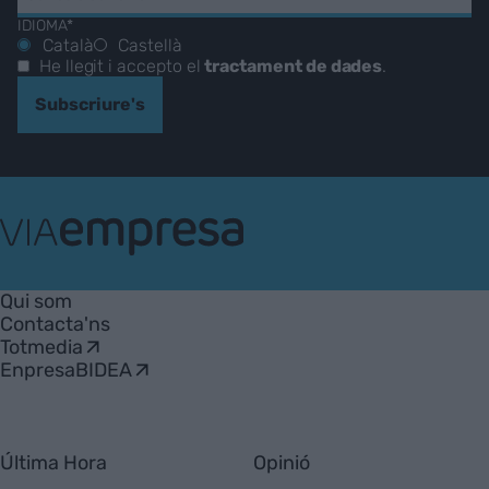
IDIOMA*
Català
Castellà
He llegit i accepto el
tractament de dades
.
Subscriure's
VIA
Empresa
Qui som
Contacta'ns
Totmedia
EnpresaBIDEA
Última Hora
Opinió