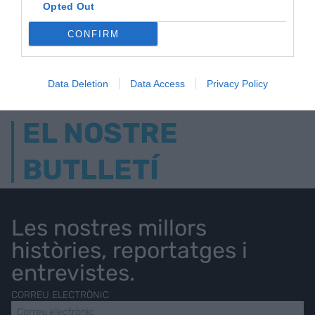
Opted Out
CONFIRM
AVUI DESTAQUEM
Data Deletion
Data Access
Privacy Policy
EL NOSTRE
BUTLLETÍ
Les nostres millors
històries, reportatges i
entrevistes.
CORREU ELECTRÒNIC