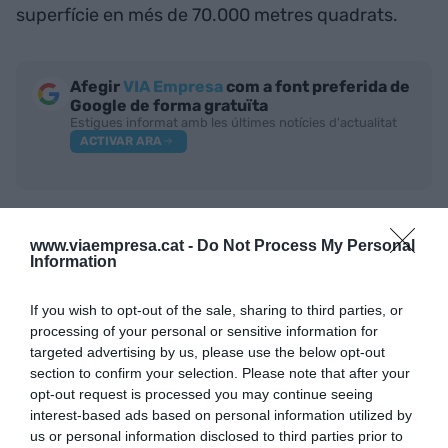
superfície en més de 70.000 metres quadrats.
Afegir
VIA Empresa
com a font preferida de
Google de forma gratuïta
Estigues informat amb les últimes notícies d'actualitat
ACTIVAR ARA
www.viaempresa.cat -
Do Not Process My Personal
Information
If you wish to opt-out of the sale, sharing to third parties, or
processing of your personal or sensitive information for
targeted advertising by us, please use the below opt-out
RELACIONADES
section to confirm your selection. Please note that after your
opt-out request is processed you may continue seeing
interest-based ads based on personal information utilized by
us or personal information disclosed to third parties prior to